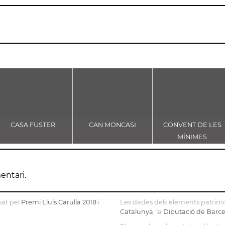
CASA FUSTER
CAN MONCASI
CONVENT DE LES
MÍNIMES
entari.
sat pel
Premi Lluís Carulla 2018
i
Les dades dels elements patrimo
Catalunya
, la
Diputació de Barc