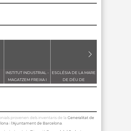
INSTITUT INDUSTRIAL -
ESGLÉSIA DE LA MARE
ESGLÉSIA DE S
MAGATZEM FREIXA I
DE DÉU DE
ANNA
SANS
L'ASSUMPCIÓ
nials provenen dels inventaris de la
Generalitat de
elona
i
l'Ajuntament de Barcelona
.