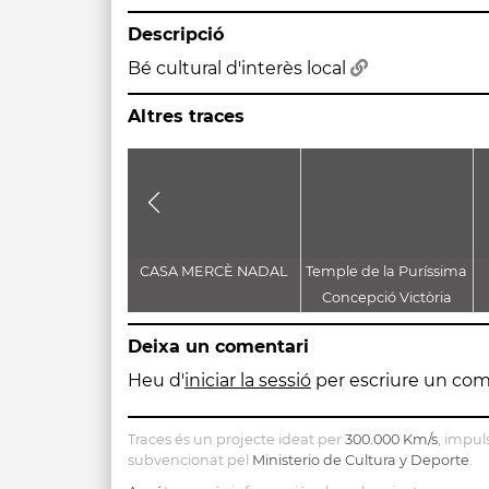
Descripció
Bé cultural d'interès local
Altres traces
CASA MERCÈ NADAL
Temple de la Puríssima
Concepció Victòria
Deixa un comentari
Heu d'
iniciar la sessió
per escriure un com
Traces és un projecte ideat per
300.000 Km/s
, impul
subvencionat pel
Ministerio de Cultura y Deporte
.