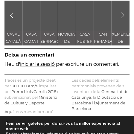
CASAL
CASA
CASA
NOVICIAT
CASA
CAN
XEMENEIA
E
CATALÀ
CAMA I
SERRABOU
DE
FUSTER
PERANDONES
DE
D
ESCURRA
NOSTRA
- CASA
L'ANTIGA
E
Deixa un comentari
SENYORA
TORRE
FÀBRICA
DE LA
FARJAS
C.E.L.O.
Heu d'
iniciar la sessió
per escriure un comentari.
CONSOLACIÓ
Traces és un projecte ideat
Les dades dels elements
per
300.000 Km/s
, impulsat
patrimonials provenen dels
pel
Premi Lluís Carulla 2018
i
inventaris de la
Generalitat de
subvencionat pel
Ministerio
Catalunya
, la
Diputació de
de Cultura y Deporte
.
Barcelona
i
l'Ajuntament de
Barcelona
.
Aquí
tens més informació
sobre el projecte
El mapa base ha estat
realitzat amb dades de la
Fem servir galetes per donar-vos la millor experiència al
Si ens vols contactar pots fer-
nostre web.
Direcció General del Cadastre
ho a
info@tracesmap.org