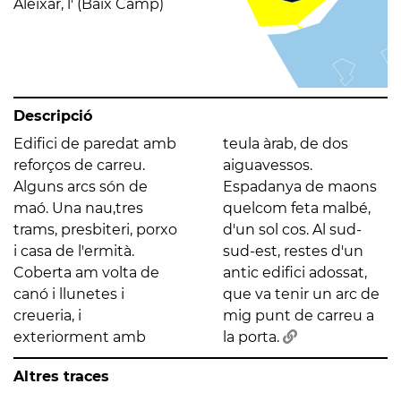
Aleixar, l' (Baix Camp)
Descripció
Edifici de paredat amb
teula àrab, de dos
reforços de carreu.
aiguavessos.
Alguns arcs són de
Espadanya de maons
maó. Una nau,tres
quelcom feta malbé,
trams, presbiteri, porxo
d'un sol cos. Al sud-
i casa de l'ermità.
sud-est, restes d'un
Coberta am volta de
antic edifici adossat,
canó i llunetes i
que va tenir un arc de
creueria, i
mig punt de carreu a
exteriorment amb
la porta.
Altres traces