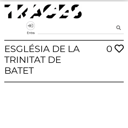
Skip
to
content
Traces
Un mapa de la memòria obert a tothom
Entra
ESGLÉSIA DE LA
0
TRINITAT DE
BATET