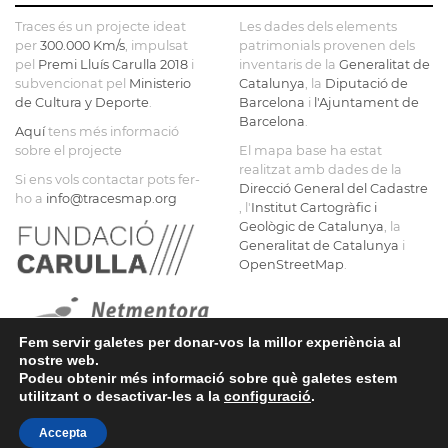
Traces és un projecte ideat
Les dades dels elements
per
300.000 Km/s
, impulsat
patrimonials provenen dels
pel
Premi Lluís Carulla 2018
i
inventaris de la
Generalitat de
subvencionat pel
Ministerio
Catalunya
, la
Diputació de
de Cultura y Deporte
.
Barcelona
i
l'Ajuntament de
Barcelona
.
Aquí
tens més informació
sobre el projecte
El mapa base ha estat
realitzat amb dades de la
Si ens vols contactar pots fer-
Direcció General del Cadastre
ho a
info@tracesmap.org
, l'
Institut Cartogràfic i
Geològic de Catalunya
, la
Generalitat de Catalunya
i
OpenStreetMap
.
Fem servir galetes per donar-vos la millor experiència al
nostre web.
Podeu obtenir més informació sobre què galetes estem
utilitzant o desactivar-les a la
configuració
.
Accepta