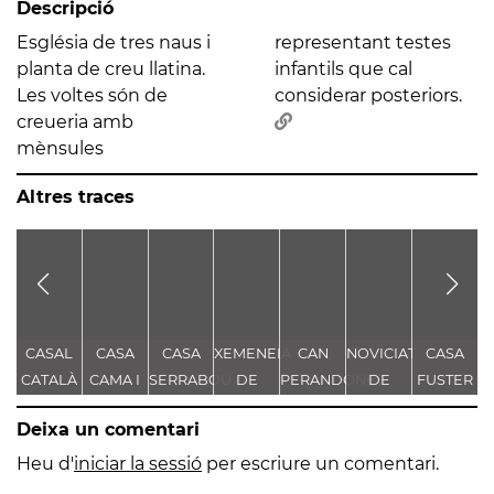
Descripció
Església de tres naus i
representant testes
planta de creu llatina.
infantils que cal
Les voltes són de
considerar posteriors.
creueria amb
mènsules
Altres traces
CASAL
CASA
CASA
XEMENEIA
CAN
NOVICIAT
CASA
B
CATALÀ
CAMA I
SERRABOU
DE
PERANDONES
DE
FUSTER
ESCURRA
L'ANTIGA
- CASA
NOSTRA
Deixa un comentari
FÀBRICA
TORRE
SENYORA
E
C.E.L.O.
FARJAS
DE LA
Heu d'
iniciar la sessió
per escriure un comentari.
CONSOLACIÓ