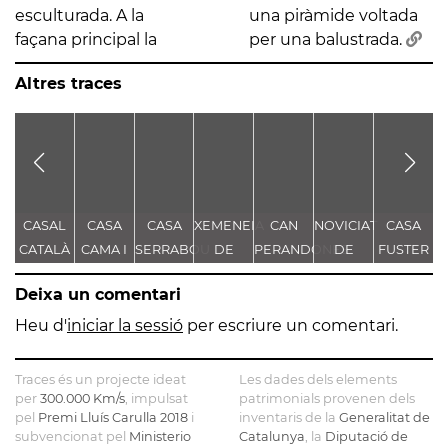
esculturada. A la
una piràmide voltada
façana principal la
per una balustrada.
Altres traces
CASAL
CASA
CASA
XEMENEIA
CAN
NOVICIAT
CASA
B
CATALÀ
CAMA I
SERRABOU
DE
PERANDONES
DE
FUSTER
ESCURRA
L'ANTIGA
- CASA
NOSTRA
Deixa un comentari
FÀBRICA
TORRE
SENYORA
E
C.E.L.O.
FARJAS
DE LA
Heu d'
iniciar la sessió
per escriure un comentari.
CONSOLACIÓ
Traces és un projecte ideat
Les dades dels elements
per
300.000 Km/s
, impulsat
patrimonials provenen dels
pel
Premi Lluís Carulla 2018
i
inventaris de la
Generalitat de
subvencionat pel
Ministerio
Catalunya
, la
Diputació de