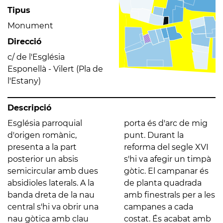
Tipus
Monument
Direcció
c/ de l'Església
Esponellà - Vilert (Pla de
l'Estany)
Descripció
Església parroquial
porta és d'arc de mig
d'origen romànic,
punt. Durant la
presenta a la part
reforma del segle XVI
posterior un absis
s'hi va afegir un timpà
semicircular amb dues
gòtic. El campanar és
absidioles laterals. A la
de planta quadrada
banda dreta de la nau
amb finestrals per a les
central s'hi va obrir una
campanes a cada
nau gòtica amb clau
costat. És acabat amb