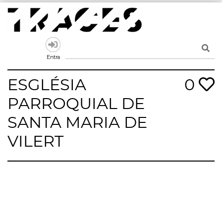
Skip
to
content
Traces
Un mapa de la memòria obert a tothom
Entra
ESGLÉSIA
0
PARROQUIAL DE
SANTA MARIA DE
VILERT