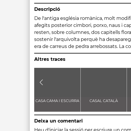
Descripció
De l'antiga església romànica, molt modi
poble, és de teula àrab, excepte la del ca
afegits posterior cimbori, porxo, naus i ca
de pissarra i està xapitellat en la part sup
resten, sobre columnes, dos capitells flor
sostenir l'arquivolta perquè ha desaparegut
era de carreus de pedra arrebossats. La co
Altres traces
CASA CAMA I ESCURRA
CASAL CATALÀ
Deixa un comentari
Heu d'
iniciar la sessió
per escriure un com