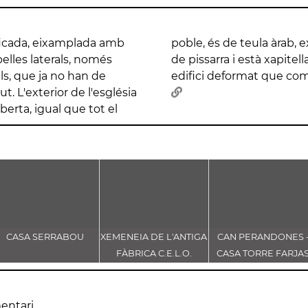
ficada, eixamplada amb
mpanar que és de lloses
pelles laterals, només
erior. Actualment és un
als, que ja no han de
edifici deformat que comp
. L'exterior de l'església
berta, igual que tot el
CASA SERRABOU
XEMENEIA DE L'ANTIGA
CAN PERANDONES 
FÀBRICA C.E.L.O.
CASA TORRE FARJA
entari.