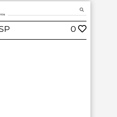
ntra
SP
0