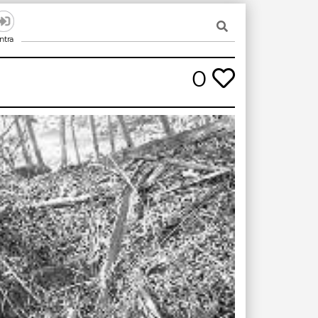
ntra
0