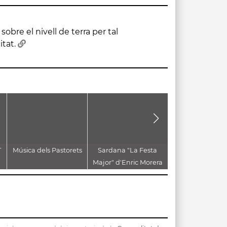
itat.
T
Música dels Pastorets
Sardana "La Festa
CANT A
Major" d'Enric Morera
VILADECAVA