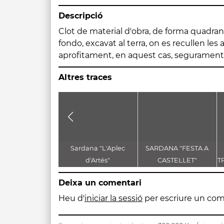
Descripció
Clot de material d'obra, de forma quadran
fetes de pedra aixecades sobre el ni
fondo, excavat al terra, on es recullen les
aprofitament, en aquest cas, segurament 
Altres traces
Sardana "L'Aplec
SARDANA "FESTA A
d'Artés"
CASTELLET"
T
D
Deixa un comentari
Heu d'
iniciar la sessió
per escriure un com