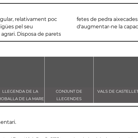
gular, relativament poc
vell de terra per tal
 aigües pel seu
d'augmentar-ne la capac
agrari. Disposa de parets
LLEGENDA DE LA
CONJUNT DE
VALS DE CASTELLE
ROBALLA DE LA MARE
LLEGENDES
E DÉU DE CASTELLET
VINCULADES AL CAMÍ
RAL
entari.