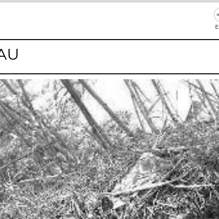
E
NAU