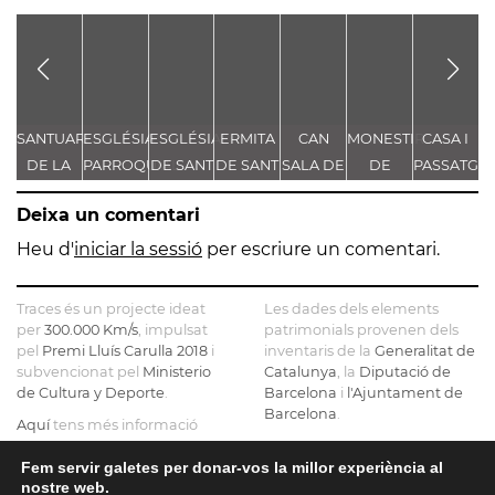
SANTUARI
ESGLÉSIA
ESGLÉSIA
ERMITA
CAN
MONESTIR
CASA I
E
DE LA
PARROQUIAL
DE SANT
DE SANT
SALA DE
DE
PASSATGE
D
MARE
DE
AGUSTÍ
BLAI
DALT
SANTA
BERNARDÍ
E
Deixa un comentari
DE DÉU
SANTA
NOU
MARIA
MARTOREL
DE
MARIA
DE
Heu d'
iniciar la sessió
per escriure un comentari.
LORETO
MONTSERRAT
Traces és un projecte ideat
Les dades dels elements
per
300.000 Km/s
, impulsat
patrimonials provenen dels
pel
Premi Lluís Carulla 2018
i
inventaris de la
Generalitat de
subvencionat pel
Ministerio
Catalunya
, la
Diputació de
de Cultura y Deporte
.
Barcelona
i
l'Ajuntament de
Barcelona
.
Aquí
tens més informació
sobre el projecte
El mapa base ha estat
realitzat amb dades de la
Fem servir galetes per donar-vos la millor experiència al
Si ens vols contactar pots fer-
nostre web.
Direcció General del Cadastre