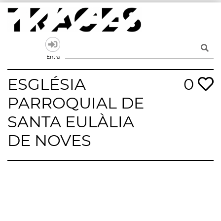
Skip
to
content
Traces
Un mapa de la memòria obert a tothom
Entra
ESGLÉSIA
0
PARROQUIAL DE
SANTA EULÀLIA
DE NOVES