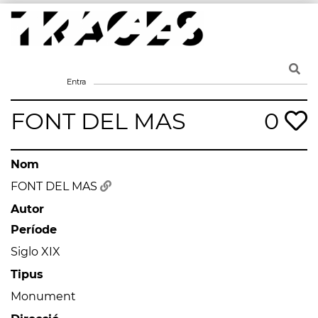
Skip
to
content
Traces
Un mapa de la memòria obert a tothom
Entra
FONT DEL MAS
0
Nom
FONT DEL MAS
Autor
Període
Siglo XIX
Tipus
Monument