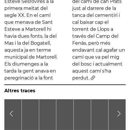
Esteve Sesrovires a la
del camí de can Prats
primera meitat del
just al darrere de la
segle XX. En el camí
tanca del cementiri i
que menava de Sant
cal baixar cap el
Esteve a Martorell hi
torrent de Llops a
havia dues fonts, la del
través del Camp del
Mas i la del Bogatell,
Fenàs, però més
aquesta ja en terme
endavant cal agafar un
municipal de Martorell.
camí que va pel mig
Els diumenges a la
del bosc i actualment
tarda la gent anava en
aquest camí s'ha
peregrinació a la font
perdut.
Altres traces