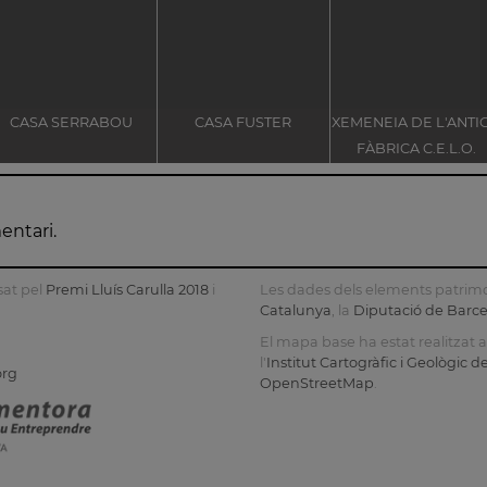
CASA SERRABOU
CASA FUSTER
XEMENEIA DE L'ANTI
FÀBRICA C.E.L.O.
entari.
sat pel
Premi Lluís Carulla 2018
i
Les dades dels elements patrimo
Catalunya
, la
Diputació de Barc
El mapa base ha estat realitzat
l'
Institut Cartogràfic i Geològic 
org
OpenStreetMap
.