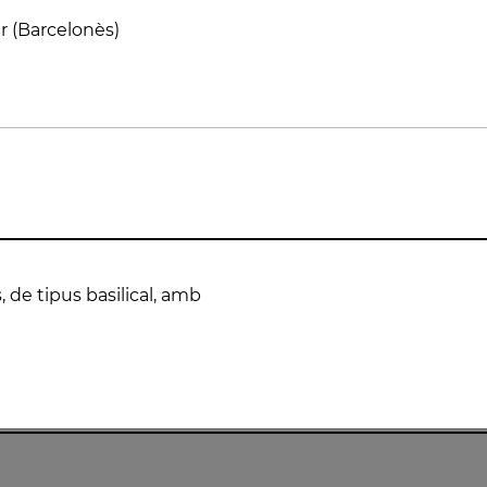
nès)
, de tipus basilical, amb
s basilical, amb alguns