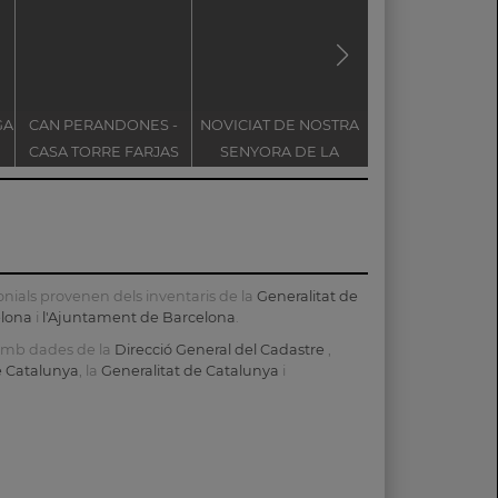
GA
CAN PERANDONES -
NOVICIAT DE NOSTRA
BASÍLICA DEL 
CASA TORRE FARJAS
SENYORA DE LA
ESPERIT
CONSOLACIÓ
nials provenen dels inventaris de la
Generalitat de
elona
i
l'Ajuntament de Barcelona
.
 amb dades de la
Direcció General del Cadastre
,
de Catalunya
, la
Generalitat de Catalunya
i