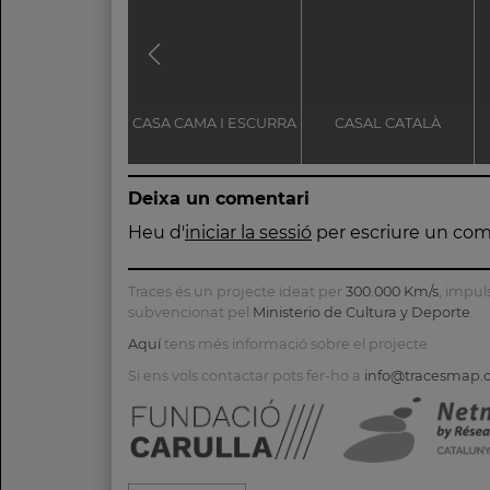
CASA CAMA I ESCURRA
CASAL CATALÀ
Deixa un comentari
Heu d'
iniciar la sessió
per escriure un com
Traces és un projecte ideat per
300.000 Km/s
, impul
subvencionat pel
Ministerio de Cultura y Deporte
.
Aquí
tens més informació sobre el projecte
Si ens vols contactar pots fer-ho a
info@tracesmap.