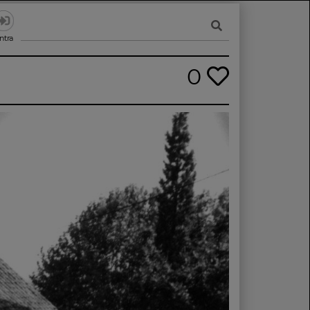
ntra
0