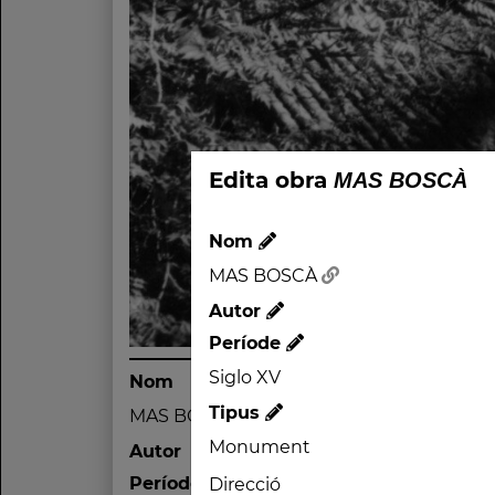
Edita obra
MAS BOSCÀ
Nom
MAS BOSCÀ
Autor
Període
Siglo XV
Nom
Tipus
MAS BOSCÀ
Monument
Autor
Període
Direcció