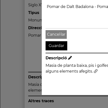
Siglo XV
Tipus
Monument
Direcció
Cancel·lar
Pomar de Dalt Badalona - Pomar (Barcelo
Descripció
Masia de planta baixa, pis i golfes
alguns elements afegits.
Descripció
Masia de planta baixa, pis i golfes, de tipu
elements afegits.
Altres traces