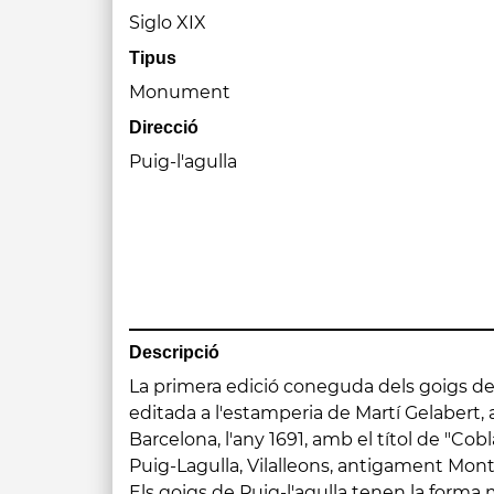
Siglo XIX
Tipus
Monument
Direcció
Puig-l'agulla
Descripció
La primera edició coneguda dels goigs de 
formada per versets alternats de vuit i quatre s
editada a l'estamperia de Martí Gelabert, a
s'acostuma a estructurar així: 8-4-8-8-4-8-8-4 
Barcelona, l'any 1691, amb el títol de "Cob
música és la tradicional de molts dels goig
Puig-Lagulla, Vilalleons, antigament Monta
"Puix que dels errats sou guia / Verg
Els goigs de Puig-l'agulla tenen la forma