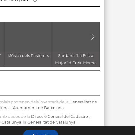
T
Música dels Pastorets
Sardana "La Festa
CANT A
Major" d'Enric Morera
VILADECAVA
nials provenen dels inventaris de la
Generalitat de
elona
i
l'Ajuntament de Barcelona
.
 amb dades de la
Direcció General del Cadastre
,
de Catalunya
, la
Generalitat de Catalunya
i