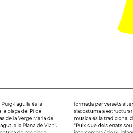
Puig-l'agulla és la
íl·labes, i l'estrofa
 la plaça del Pi de
i la tornada 8-8. La
las de la Verge Maria de
s antics. Comencen així:
gut, a la Plana de Vich".
e pia: / Sigueu nostra
 mètrica de codolada,
intercessora / de Puiglag