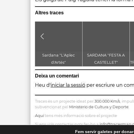
Altres traces
Sardana "L'Aplec
SARDANA "FESTA A
d'Artés"
CASTELLET"
T
D
Deixa un comentari
Heu d'
iniciar la sessió
per escriure un com
Traces és un projecte ideat per
300.000 Km/s
, impul
subvencionat pel
Ministerio de Cultura y Deporte
.
Aquí
tens més informació sobre el projecte
Si ens vols contactar pots fer-ho a
info@tracesmap.
Fem servir galetes per donar-