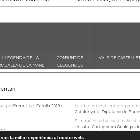
LLEGENDA DE LA
CONJUNT DE
VALS DE CASTELLE
ROBALLA DE LA MARE
LLEGENDES
E DÉU DE CASTELLET
VINCULADES AL CAMÍ
RAL
entari.
sat pel
Premi Lluís Carulla 2018
i
Les dades dels elements patrimo
Catalunya
, la
Diputació de Barc
El mapa base ha estat realitzat
l'
Institut Cartogràfic i Geològic 
org
OpenStreetMap
.
vos la millor experiència al nostre web.