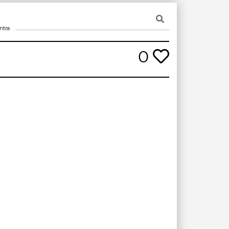
ntra
0