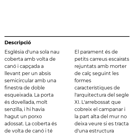
Descripció
Església d'una sola nau
El parament és de
coberta amb volta de
petits carreus escairats
canó i capçada a
rejuntats amb morter
llevant per un absis
de calç seguint les
semicircular amb una
formes
finestra de doble
característiques de
esqueixada. La porta
l'arquitectura del segle
és dovellada, molt
XI. L'arrebossat que
senzilla, i hi havia
cobreix el campanar i
hagut un porxo
la part alta del mur no
adossat. La coberta és
deixa veure si es tracta
de volta de canó i té
d'una estructura