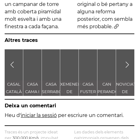
un campanar de torre
original o bé pertany a
amb coberta piramidal
alguna reforma
molt esvelta i amb una
posterior, com sembla
finestra a cada façana.
més probable.
Altres traces
CASAL
CASA
CASA
XEMENEIA
CASA
CAN
NOVICIAT
B
CATALÀ
CAMA I
SERRABOU
DE
FUSTER
PERANDONES
DE
ESCURRA
L'ANTIGA
- CASA
NOSTRA
Deixa un comentari
FÀBRICA
TORRE
SENYORA
E
C.E.L.O.
FARJAS
DE LA
Heu d'
iniciar la sessió
per escriure un comentari.
CONSOLAC
Traces és un projecte ideat
Les dades dels elements
per
300.000 Km/s
, impulsat
patrimonials provenen dels