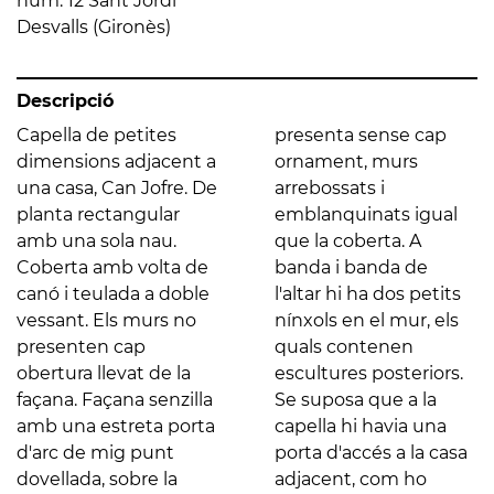
núm. 12 Sant Jordi
Desvalls (Gironès)
Descripció
Capella de petites
presenta sense cap
dimensions adjacent a
ornament, murs
una casa, Can Jofre. De
arrebossats i
planta rectangular
emblanquinats igual
amb una sola nau.
que la coberta. A
Coberta amb volta de
banda i banda de
canó i teulada a doble
l'altar hi ha dos petits
vessant. Els murs no
nínxols en el mur, els
presenten cap
quals contenen
obertura llevat de la
escultures posteriors.
façana. Façana senzilla
Se suposa que a la
amb una estreta porta
capella hi havia una
d'arc de mig punt
porta d'accés a la casa
dovellada, sobre la
adjacent, com ho