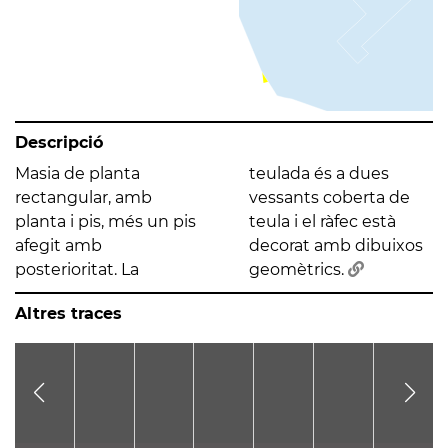
Descripció
Masia de planta
teulada és a dues
rectangular, amb
vessants coberta de
planta i pis, més un pis
teula i el ràfec està
afegit amb
decorat amb dibuixos
posterioritat. La
geomètrics.
Altres traces