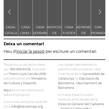
CASAL
CASA
CASA
NOVICIAT
CASA
XEMENEIA
CAN
L
CATALÀ
CAMA I
SERRABOU
DE
FUSTER
DE
PERANDO
ESCURRA
NOSTRA
L'ANTIGA
- CASA
L
Deixa un comentari
SENYORA
FÀBRICA
TORRE
DE LA
C.E.L.O.
FARJAS
Heu d'
iniciar la sessió
per escriure un comentari.
CONSOLACIÓ
Traces és un projecte ideat
Les dades dels elements
per
300.000 Km/s
, impulsat
patrimonials provenen dels
pel
Premi Lluís Carulla 2018
i
inventaris de la
Generalitat de
subvencionat pel
Ministerio
Catalunya
, la
Diputació de
de Cultura y Deporte
.
Barcelona
i
l'Ajuntament de
Barcelona
.
Aquí
tens més informació
sobre el projecte
El mapa base ha estat
realitzat amb dades de la
Si ens vols contactar pots fer-
Direcció General del Cadastre
ho a
info@tracesmap.org
, l'
Institut Cartogràfic i