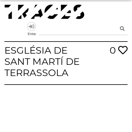
Skip
to
content
Traces
Un mapa de la memòria obert a tothom
Entra
ESGLÉSIA DE
0
SANT MARTÍ DE
TERRASSOLA