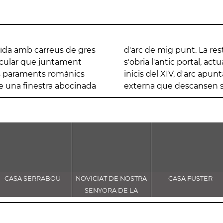
uïda amb carreus de gres
és gòtica. També a migdia
circular que juntament
finals del segle XIII o
cs paraments romànics
quivoltes interna i una
e una finestra abocinada
externa que descansen 
CASA SERRABOU
NOVICIAT DE NOSTRA
CASA FUSTER
SENYORA DE LA
CONSOLACIÓ