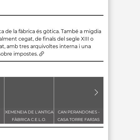
sobre impostes.
XEMENEIA DE L'ANTIGA
CAN PERANDONES -
BASÍLICA DEL 
FÀBRICA C.E.L.O.
CASA TORRE FARJAS
ESPERIT