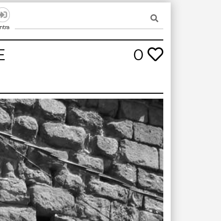
ntra
E
0