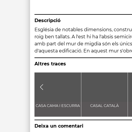
Descripció
Església de notables dimensions, constr
d'arc de mig punt. La resta de la fàbrica 
roig ben tallats. A l'est hi ha l'absis semi
s'obria l'antic portal, actualment cegat, de 
amb part del mur de migdia són els úni
inicis del XIV, d'arc apuntat, amb tres ar
d'aquesta edificació. En aquest mur s'obr
Altres traces
CASA CAMA I ESCURRA
CASAL CATALÀ
Deixa un comentari