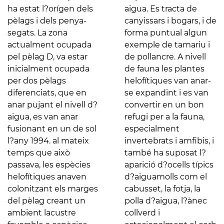
ha estat l?orígen dels
aigua. Es tracta de
pèlags i dels penya-
canyissars i bogars, i de
segats. La zona
forma puntual algun
actualment ocupada
exemple de tamariu i
pel pèlag D, va estar
de pollancre. A nivell
inicialment ocupada
de fauna les plantes
per dos pèlags
helofítiques van anar-
diferenciats, que en
se expandint i es van
anar pujant el nivell d?
convertir en un bon
aigua, es van anar
refugi per a la fauna,
fusionant en un de sol
especialment
l?any 1994. al mateix
invertebrats i amfibis, i
temps que això
també ha suposat l?
passava, les espècies
aparició d?ocells típics
helofítiques anaven
d?aiguamolls com el
colonitzant els marges
cabusset, la fotja, la
del pèlag creant un
polla d?aigua, l?ànec
ambient lacustre
collverd i