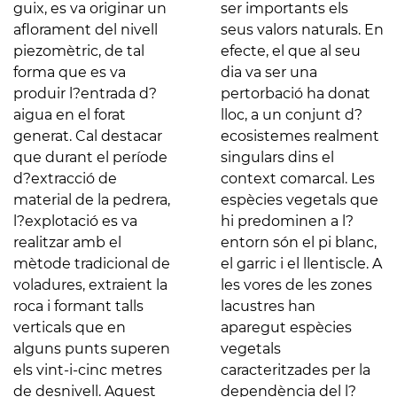
guix, es va originar un
ser importants els
aflorament del nivell
seus valors naturals. En
piezomètric, de tal
efecte, el que al seu
forma que es va
dia va ser una
produir l?entrada d?
pertorbació ha donat
aigua en el forat
lloc, a un conjunt d?
generat. Cal destacar
ecosistemes realment
que durant el període
singulars dins el
d?extracció de
context comarcal. Les
material de la pedrera,
espècies vegetals que
l?explotació es va
hi predominen a l?
realitzar amb el
entorn són el pi blanc,
mètode tradicional de
el garric i el llentiscle. A
voladures, extraient la
les vores de les zones
roca i formant talls
lacustres han
verticals que en
aparegut espècies
alguns punts superen
vegetals
els vint-i-cinc metres
caracteritzades per la
de desnivell. Aquest
dependència del l?