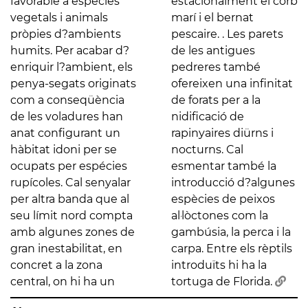
favorable a espècies
estacionalment el corb
vegetals i animals
marí i el bernat
pròpies d?ambients
pescaire. . Les parets
humits. Per acabar d?
de les antigues
enriquir l?ambient, els
pedreres també
penya-segats originats
ofereixen una infinitat
com a conseqüència
de forats per a la
de les voladures han
nidificació de
anat configurant un
rapinyaires diürns i
hàbitat idoni per se
nocturns. Cal
ocupats per espécies
esmentar també la
rupícoles. Cal senyalar
introducció d?algunes
per altra banda que al
espècies de peixos
seu límit nord compta
al·lòctones com la
amb algunes zones de
gambúsia, la perca i la
gran inestabilitat, en
carpa. Entre els rèptils
concret a la zona
introduïts hi ha la
central, on hi ha un
tortuga de Florida.