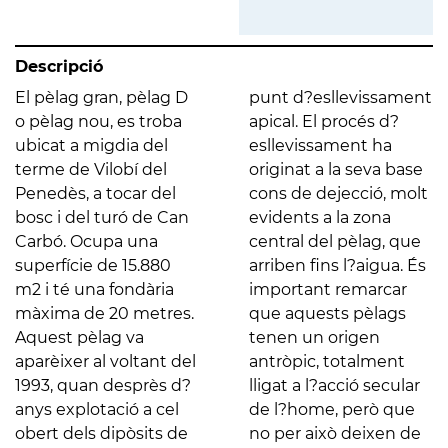
Descripció
El pèlag gran, pèlag D
punt d?esllevissament
o pèlag nou, es troba
apical. El procés d?
ubicat a migdia del
esllevissament ha
terme de Vilobí del
originat a la seva base
Penedès, a tocar del
cons de dejecció, molt
bosc i del turó de Can
evidents a la zona
Carbó. Ocupa una
central del pèlag, que
superfície de 15.880
arriben fins l?aigua. És
m2 i té una fondària
important remarcar
màxima de 20 metres.
que aquests pèlags
Aquest pèlag va
tenen un origen
aparèixer al voltant del
antròpic, totalment
1993, quan desprès d?
lligat a l?acció secular
anys explotació a cel
de l?home, però que
obert dels dipòsits de
no per això deixen de