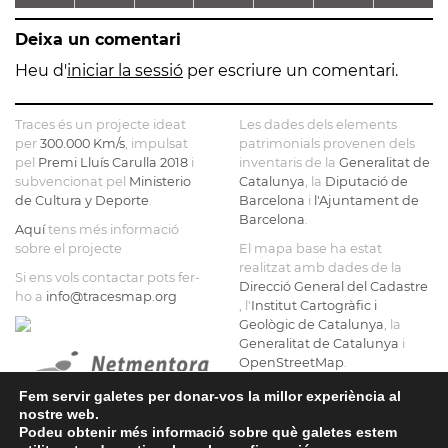
ESCURRA
NOSTRA
- CASA
L'ANTIGA
T
Deixa un comentari
SENYORA
TORRE
FÀBRICA
DE LA
FARJAS
C.E.L.O.
Heu d'
iniciar la sessió
per escriure un comentari.
CONSOLACIÓ
Traces és un projecte ideat
Les dades dels elements
per
300.000 Km/s
, impulsat
patrimonials provenen dels
pel
Premi Lluís Carulla 2018
i
inventaris de la
Generalitat de
subvencionat pel
Ministerio
Catalunya
, la
Diputació de
de Cultura y Deporte
.
Barcelona
i
l'Ajuntament de
Barcelona
.
Aquí
tens més informació
sobre el projecte
El mapa base ha estat
realitzat amb dades de la
Si ens vols contactar pots fer-
Direcció General del Cadastre
ho a
info@tracesmap.org
, l'
Institut Cartogràfic i
Geològic de Catalunya
, la
Generalitat de Catalunya
i
OpenStreetMap
.
Fem servir galetes per donar-vos la millor experiència al
nostre web.
Podeu obtenir més informació sobre què galetes estem