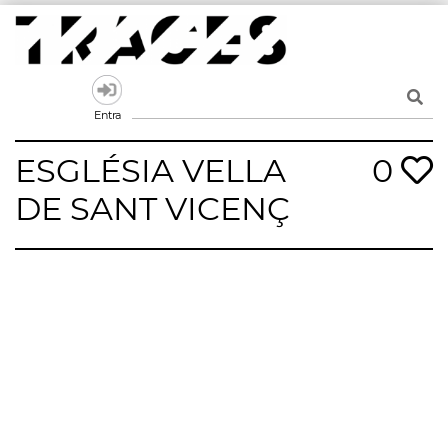
Skip
to
content
Traces
Un mapa de la memòria obert a tothom
Entra
ESGLÉSIA VELLA
0
DE SANT VICENÇ