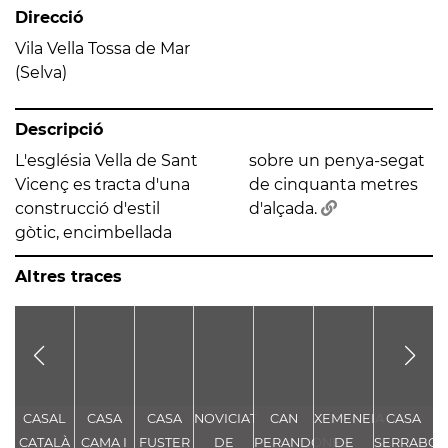
Direcció
Vila Vella Tossa de Mar
(Selva)
Descripció
L'església Vella de Sant
sobre un penya-segat
Vicenç es tracta d'una
de cinquanta metres
construcció d'estil
d'alçada.
gòtic, encimbellada
Altres traces
CASAL
CASA
CASA
NOVICIAT
CAN
XEMENEIA
CASA
CATALÀ
CAMA I
FUSTER
DE
PERANDONES
DE
SERRABO