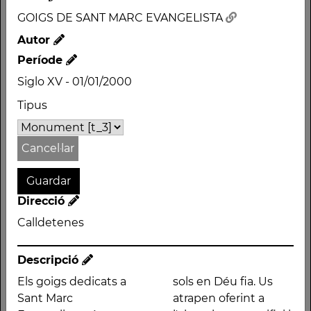
Siglo XV - 01/01/2000
GOIGS DE SANT MARC EVANGELISTA
Tipus
Autor
Monument
Període
Direcció
Siglo XV - 01/01/2000
Calldetenes
Tipus
Cancel·lar
Descripció
Direcció
Els goigs dedicats a
dubtat vostra fe sols
Calldetenes
Sant Marc Evangelista
en Déu fia. Us atrapen
són cantats al final de
oferint a l'altar el sant
Descripció
la missa celebrada a la
sacrifici i us presenten
Els goigs dedicats a
sols en Déu fia. Us
capella de Sant Marc el
a judici amb el més
Sant Marc
atrapen oferint a
dia de l'aplec
pervers instint. A Jesús