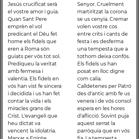
Jesús crucificat serà
Senyor. Cruelment
home els fidels que
de festa i es desferma
el vostre amor i guia.
martiritzat la corona
eren a Roma són
una tempesta que a
Quan Sant Pere
se us cenyia. Cremar
guiats per vós tot sol.
tothom deixa confós.
emprèn el vol
volen vostre cos
Prediqueu la veritat
Els fidels us han posat
predicant el Déu fet
entre crits i cants de
amb fermesa i valentia.
en lloc digne com
home els fidels que
festa i es desferma
Els fidels en vós han
calia. Calldetenes per
eren a Roma són
una tempesta que a
vist fe sincera i
Patró des d'antic amb
guiats per vós tot sol.
tothom deixa confós.
decidida i us han fet
fe us venera i de vós
Prediqueu la veritat
Els fidels us han
contar la vida i els
consol espera en les
amb fermesa i
posat en lloc digne
miracles grans de Crist.
hores d'aflicció. Sovint
valentia. Els fidels en
com calia.
L'evangeli que heu
puja aquest serrat la
vós han vist fe sincera
Calldetenes per Patró
dictat va vencent la
parròquia que en vós
i decidida i us han fet
des d'antic amb fe us
idolatria. Marxar a
fia. La tempesta,
contar la vida i els
venera i de vós consol
Egipte decidiu a
guerra i fam allunyeu
miracles grans de
espera en les hores
portar-hi l'evangeli
de Vic i plana, i
Crist. L'evangeli que
d'aflicció. Sovint puja
perquè prompte allà hi
escolteu-la quan
heu dictat va
aquest serrat la
arreli la doctrina del
demana abundor dels
vencent la idolatria.
parròquia que en vós
Déu viu. La llavor ha
fruits del camp.
Marxar a Egipte
fia. La tempesta,