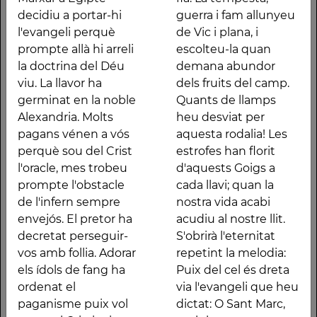
germinat en la noble
Quants de llamps heu
decidiu a portar-hi
guerra i fam allunyeu
Alexandria. Molts
desviat per aquesta
l'evangeli perquè
de Vic i plana, i
pagans vénen a vós
rodalia! Les estrofes
prompte allà hi arreli
escolteu-la quan
perquè sou del Crist
han florit d'aquests
la doctrina del Déu
demana abundor
l'oracle, mes trobeu
Goigs a cada llavi; quan
viu. La llavor ha
dels fruits del camp.
prompte l'obstacle de
la nostra vida acabi
germinat en la noble
Quants de llamps
l'infern sempre
acudiu al nostre llit.
Alexandria. Molts
heu desviat per
envejós. El pretor ha
S'obrirà l'eternitat
pagans vénen a vós
aquesta rodalia! Les
decretat perseguir-vos
repetint la melodia:
perquè sou del Crist
estrofes han florit
amb follia. Adorar els
Puix del cel és dreta
l'oracle, mes trobeu
d'aquests Goigs a
ídols de fang ha
via l'evangeli que heu
prompte l'obstacle
cada llavi; quan la
ordenat el paganisme
dictat: O Sant Marc,
de l'infern sempre
nostra vida acabi
puix vol veure el
molt benaurat,
envejós. El pretor ha
acudiu al nostre llit.
Cristianisme ofegat en
socorreu-nos nit i dia."
decretat perseguir-
S'obrirà l'eternitat
odi i sang. Ni un
vos amb follia. Adorar
repetint la melodia:
moment vós heu
els ídols de fang ha
Puix del cel és dreta
Altres traces
ordenat el
via l'evangeli que heu
paganisme puix vol
dictat: O Sant Marc,