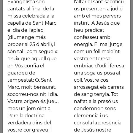
Evangelista són
l'altar el sant sacrifici i
(diumenge més
que heu predicat
cantats al final de la
us presenten a judici
proper al 25 d'abril), i
confesseu amb
missa celebrada a la
amb el més pervers
són tal i com segueix:
energia. El mal jutge
capella de Sant Marc
instint. A Jesús que
"Puix que aquell que
com un foll maleïnt
el dia de l'aplec
heu predicat
en Vós confia el
vostra enteresa
(diumenge més
confesseu amb
guardeu de
embriac d'odi i feresa
proper al 25 d'abril), i
energia. El mal jutge
tempestat: O, Sant
una soga us posa al
són tal i com segueix:
com un foll maleïnt
Marc, molt benaurat,
coll. Vostre cos
"Puix que aquell que
vostra enteresa
socorreu-nos nit i dia.
arrossegat els carrers
en Vós confia el
embriac d'odi i feresa
Vostre origen és jueu,
de sang tenyia. Tot
guardeu de
una soga us posa al
mes un jorn oïnt a
nafrat a la presó us
tempestat: O, Sant
coll. Vostre cos
Pere la doctrina
condemnen sens
Marc, molt benaurat,
arrossegat els carrers
verdadera dins del
clemència i us consola
socorreu-nos nit i dia.
de sang tenyia. Tot
vostre cor graveu, i
la presència de Jesús
Vostre origen és jueu,
nafrat a la presó us
Jesús crucificat serà el
nostre Senyor.
mes un jorn oïnt a
condemnen sens
vostre amor i guia.
Cruelment martiritzat
Pere la doctrina
clemència i us
Quan Sant Pere
la corona se us cenyia.
verdadera dins del
consola la presència
emprèn el vol
Cremar volen vostre
vostre cor graveu, i
de Jesús nostre
predicant el Déu fet
cos entre crits i cants