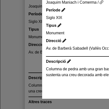
Joaquim Maniach i Comerma /
Joaquim Maniach i Comerma /
Període
Període
Siglo XIX
Siglo XIX
Tipus
Tipus
Monument
Monument
Direcció
Direcció
Av. de Barberà Sabadell (Vallès Occ
Av. de Barberà Sabadell (Vallès Occidental)
Descripció
Columna de pedra amb una gran bas
sustenta una creu decorada amb ele
Descripció
Columna de pedra amb una gran base de plant
una creu decorada amb elements vegetals.
Altres traces