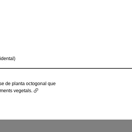
idental)
e de planta octogonal que
ments vegetals.
a octogonal que sustenta