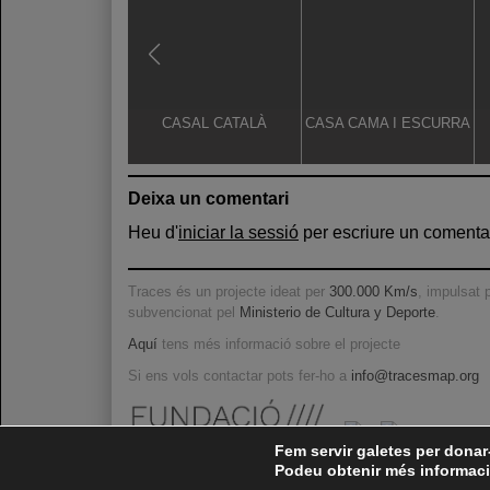
CASAL CATALÀ
CASA CAMA I ESCURRA
Deixa un comentari
Heu d'
iniciar la sessió
per escriure un comentar
Traces és un projecte ideat per
300.000 Km/s
, impulsat 
subvencionat pel
Ministerio de Cultura y Deporte
.
Aquí
tens més informació sobre el projecte
Si ens vols contactar pots fer-ho a
info@tracesmap.org
Fem servir galetes per donar-
Podeu obtenir més informació