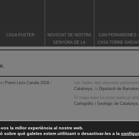
CASA FUSTER
NOVICIAT DE NOSTRA
CAN PERANDONES -
SENYORA DE LA
CASA TORRE FARJA
CONSOLACIÓ
i.
pel
Premi Lluís Carulla 2018
i
Les dades dels elements patrimonial
Catalunya
, la
Diputació de Barcelon
El mapa base ha estat realitzat am
Cartogràfic i Geològic de Catalunya
vos la millor experiència al nostre web.
 sobre què galetes estem utilitzant o desactivar-les a la
configur