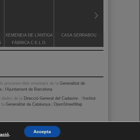
XEMENEIA DE L'ANTIGA
CASA SERRABOU
CREU DE TERM
S
FÀBRICA C.E.L.O.
s provenen dels inventaris de la
Generalitat de
a
i
l'Ajuntament de Barcelona
.
b dades de la
Direcció General del Cadastre
, l'
Institut
, la
Generalitat de Catalunya
i
OpenStreetMap
.
Accepta
ació
.