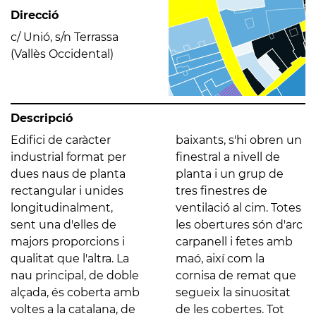
Direcció
c/ Unió, s/n Terrassa
(Vallès Occidental)
Descripció
Edifici de caràcter
baixants, s'hi obren un
industrial format per
finestral a nivell de
dues naus de planta
planta i un grup de
rectangular i unides
tres finestres de
longitudinalment,
ventilació al cim. Totes
sent una d'elles de
les obertures són d'arc
majors proporcions i
carpanell i fetes amb
qualitat que l'altra. La
maó, així com la
nau principal, de doble
cornisa de remat que
alçada, és coberta amb
segueix la sinuositat
voltes a la catalana, de
de les cobertes. Tot