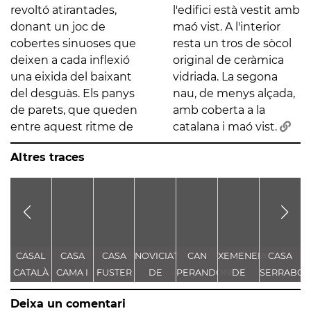
revoltó atirantades,
l'edifici està vestit amb
donant un joc de
maó vist. A l'interior
cobertes sinuoses que
resta un tros de sòcol
deixen a cada inflexió
original de ceràmica
una eixida del baixant
vidriada. La segona
del desguàs. Els panys
nau, de menys alçada,
de parets, que queden
amb coberta a la
entre aquest ritme de
catalana i maó vist.
Altres traces
CASAL
CASA
CASA
NOVICIAT
CAN
XEMENEIA
CASA
CATALÀ
CAMA I
FUSTER
DE
PERANDONES
DE
SERRABO
ESCURRA
NOSTRA
- CASA
L'ANTIGA
T
Deixa un comentari
SENYORA
TORRE
FÀBRICA