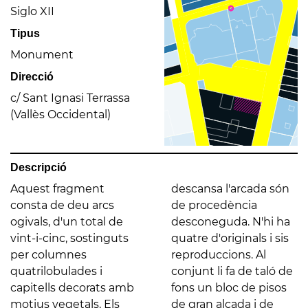
Siglo XII
Tipus
Monument
Direcció
c/ Sant Ignasi Terrassa
(Vallès Occidental)
Descripció
Aquest fragment
descansa l'arcada són
consta de deu arcs
de procedència
ogivals, d'un total de
desconeguda. N'hi ha
vint-i-cinc, sostinguts
quatre d'originals i sis
per columnes
reproduccions. Al
quatrilobulades i
conjunt li fa de taló de
capitells decorats amb
fons un bloc de pisos
motius vegetals. Els
de gran alçada i de