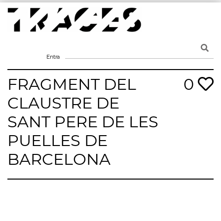
Skip
to
content
Traces
Un mapa de la memòria obert a tothom
Entra
FRAGMENT DEL
0
CLAUSTRE DE
SANT PERE DE LES
PUELLES DE
BARCELONA