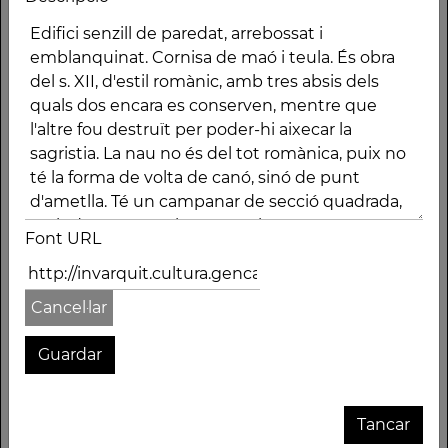
Descripció
Edifici senzill de
obertures de mig
paredat, arrebossat i
punt, coronat amb
Font URL
emblanquinat. Cornisa
merlets en els quatre
de maó i teula. És obra
vèrtexs i amb
del s. XII, d'estil
piràmide. Fou
Cancel·lar
romànic, amb tres
construït l'any 1680,
absis dels quals dos
segons diu un pedra
encara es conserven,
col·locada en una
mentre que l'altre fou
paret. La portada és de
destruït per poder-hi
mig punt i recolza
Tancar
aixecar la sagristia. La
sobre unes pilastres o