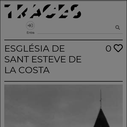
Skip
to
content
Traces
Un mapa de la memòria obert a tothom
Entra
ESGLÉSIA DE
0
SANT ESTEVE DE
LA COSTA