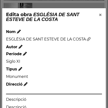
×
Edita obra
ESGLÉSIA DE SANT
ESTEVE DE LA COSTA
Nom
ESGLÉSIA DE SANT ESTEVE DE LA COSTA
Nom
Autor
Període
ESGLÉSIA DE SANT
ESTEVE DE LA COSTA
Siglo XI
Autor
Tipus
Període
Monument
Siglo XI
Direcció
Tipus
Monument
Descripció
Direcció
Descripció