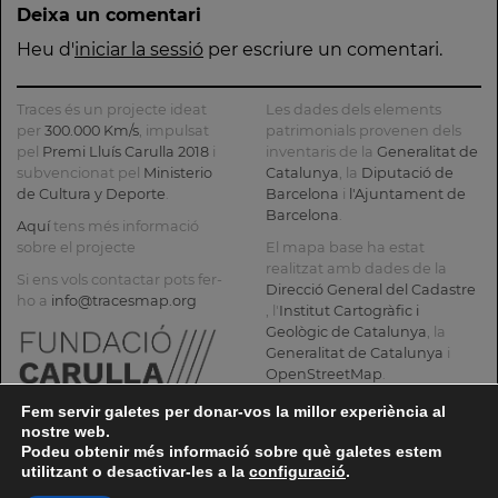
Deixa un comentari
SENYORA
TORRE
FÀBRICA
E
DE LA
FARJAS
C.E.L.O.
Heu d'
iniciar la sessió
per escriure un comentari.
CONSOLACIÓ
Traces és un projecte ideat
Les dades dels elements
per
300.000 Km/s
, impulsat
patrimonials provenen dels
pel
Premi Lluís Carulla 2018
i
inventaris de la
Generalitat de
subvencionat pel
Ministerio
Catalunya
, la
Diputació de
de Cultura y Deporte
.
Barcelona
i
l'Ajuntament de
Barcelona
.
Aquí
tens més informació
sobre el projecte
El mapa base ha estat
realitzat amb dades de la
Si ens vols contactar pots fer-
Direcció General del Cadastre
ho a
info@tracesmap.org
, l'
Institut Cartogràfic i
Geològic de Catalunya
, la
Generalitat de Catalunya
i
OpenStreetMap
.
Fem servir galetes per donar-vos la millor experiència al
nostre web.
Podeu obtenir més informació sobre què galetes estem
utilitzant o desactivar-les a la
configuració
.