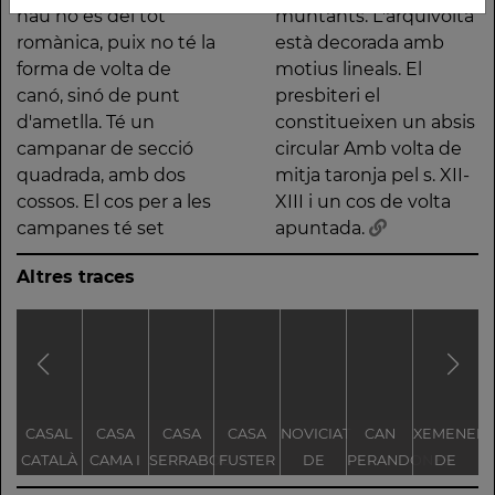
nau no és del tot
muntants. L'arquivolta
romànica, puix no té la
està decorada amb
forma de volta de
motius lineals. El
canó, sinó de punt
presbiteri el
d'ametlla. Té un
constitueixen un absis
campanar de secció
circular Amb volta de
quadrada, amb dos
mitja taronja pel s. XII-
cossos. El cos per a les
XIII i un cos de volta
campanes té set
apuntada.
Altres traces
CASAL
CASA
CASA
CASA
NOVICIAT
CAN
XEMENEIA
B
CATALÀ
CAMA I
SERRABOU
FUSTER
DE
PERANDONES
DE
ESCURRA
NOSTRA
- CASA
L'ANTIGA