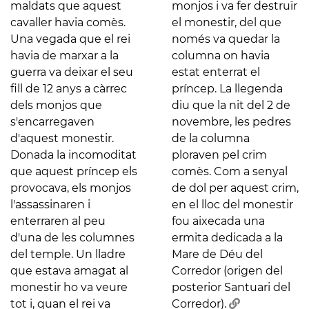
maldats que aquest
monjos i va fer destruïr
cavaller havia comès.
el monestir, del que
Una vegada que el rei
només va quedar la
havia de marxar a la
columna on havia
guerra va deixar el seu
estat enterrat el
fill de 12 anys a càrrec
príncep. La llegenda
dels monjos que
diu que la nit del 2 de
s'encarregaven
novembre, les pedres
d'aquest monestir.
de la columna
Donada la incomoditat
ploraven pel crim
que aquest príncep els
comès. Com a senyal
provocava, els monjos
de dol per aquest crim,
l'assassinaren i
en el lloc del monestir
enterraren al peu
fou aixecada una
d'una de les columnes
ermita dedicada a la
del temple. Un lladre
Mare de Déu del
que estava amagat al
Corredor (origen del
monestir ho va veure
posterior Santuari del
tot i, quan el rei va
Corredor).