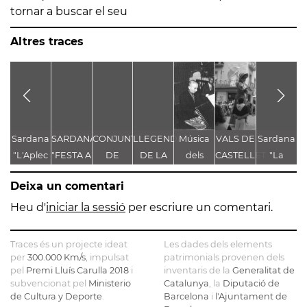
tornar a buscar el seu
Altres traces
Sardana
SARDANA
CONJUNT
LLEGENDA
Música
VALS DE
Sardana
C
"L'Aplec
"FESTA A
DE
DE LA
dels
CASTELLET
"La
V
d'Artés"
CASTELLET"
LLEGENDES
TROBALLA
Pastorets
Festa
Deixa un comentari
VINCULADES
DE LA
Major"
AL CAMÍ
MARE
d'Enric
Heu d'
iniciar la sessió
per escriure un comentari.
RAL
DE DÉU
Morera
DE
Traces és un projecte ideat
Les dades dels elements
CASTELLET
per
300.000 Km/s
, impulsat
patrimonials provenen dels
pel
Premi Lluís Carulla 2018
i
inventaris de la
Generalitat de
subvencionat pel
Ministerio
Catalunya
, la
Diputació de
de Cultura y Deporte
.
Barcelona
i
l'Ajuntament de