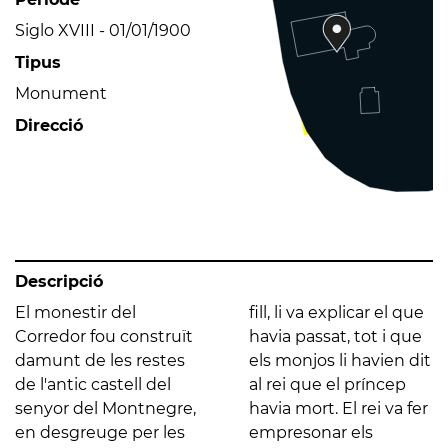
Siglo XVIII - 01/01/1900
Tipus
Monument
Direcció
Descripció
El monestir del
fill, li va explicar el que
Corredor fou construït
havia passat, tot i que
damunt de les restes
els monjos li havien dit
de l'antic castell del
al rei que el príncep
senyor del Montnegre,
havia mort. El rei va fer
en desgreuge per les
empresonar els