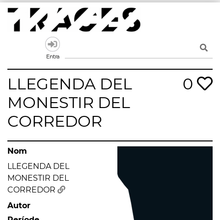
Skip
to
content
Traces
Un mapa de la memòria obert a tothom
Entra
LLEGENDA DEL
0
MONESTIR DEL
CORREDOR
Nom
LLEGENDA DEL
MONESTIR DEL
CORREDOR
Autor
Període