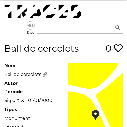
Skip
to
content
Traces
Un mapa de la memòria obert a tothom
Entra
Ball de cercolets
0
Nom
Ball de cercolets
Autor
Període
Siglo XIX - 01/01/2000
Tipus
Monument