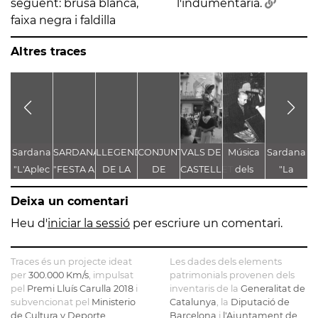
següent: brusa blanca,
l'indumentària.
faixa negra i faldilla
Altres traces
Sardana
SARDANA
LLEGENDA
CONJUNT
VALS DE
Música
Sardana
C
"L'Aplec
"FESTA A
DE LA
DE
CASTELLET
dels
"La
V
d'Artés"
CASTELLET"
TROBALLA
LLEGENDES
Pastorets
Festa
Deixa un comentari
DE LA
VINCULADES
Major"
MARE
AL CAMÍ
d'Enric
Heu d'
iniciar la sessió
per escriure un comentari.
DE DÉU
RAL
Morera
DE
Traces és un projecte ideat
Les dades dels elements
CASTELLET
per
300.000 Km/s
, impulsat
patrimonials provenen dels
pel
Premi Lluís Carulla 2018
i
inventaris de la
Generalitat de
subvencionat pel
Ministerio
Catalunya
, la
Diputació de
de Cultura y Deporte
.
Barcelona
i
l'Ajuntament de