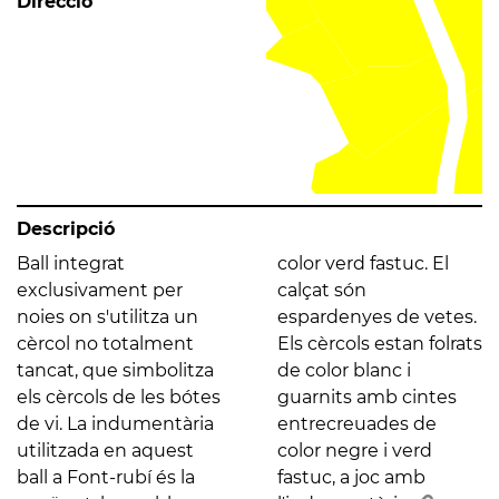
Direcció
Descripció
Ball integrat
color verd fastuc. El
exclusivament per
calçat són
noies on s'utilitza un
espardenyes de vetes.
cèrcol no totalment
Els cèrcols estan folrats
tancat, que simbolitza
de color blanc i
els cèrcols de les bótes
guarnits amb cintes
de vi. La indumentària
entrecreuades de
utilitzada en aquest
color negre i verd
ball a Font-rubí és la
fastuc, a joc amb