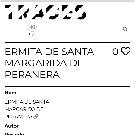
Skip
to
content
Traces
Un mapa de la memòria obert a tothom
Entra
ERMITA DE SANTA
0
MARGARIDA DE
PERANERA
Nom
ERMITA DE SANTA
MARGARIDA DE
PERANERA
Autor
Període