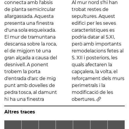
connecta amb l'absis
Al mur nord s'hi han
de planta semicircular
trobat restes de
allargassada. Aquesta
sepultures. Aquest
presenta una finestra
edifici per les seves
d'una sola esqueixada.
característiques es
El mur de tramuntana
podria datar al S.XI,
descansa sobre la roca,
però amb importants
el de migjorn té una
remodelacions fetes al
gran alçada a causa del
S. XII i posteriors, les
desnivell. A ponent
quals afectaren la
trobem la porta
capçalera, la volta, el
d'entrada d'arc de mig
reforçament dels murs
punt amb dovelles de
perimetrals i la
pedra tosca, al damunt
modificació de les
hi ha una finestra
obertures.
Altres traces