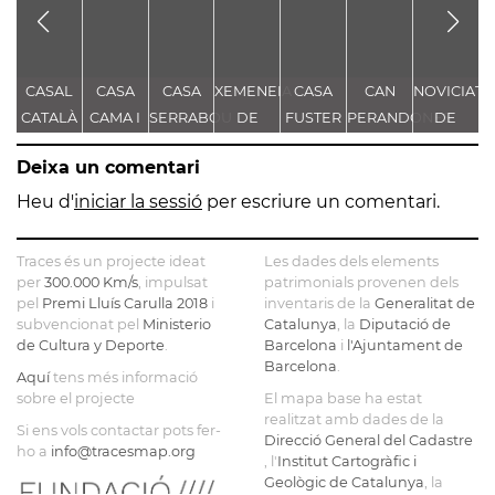
CASAL
CASA
CASA
XEMENEIA
CASA
CAN
NOVICIAT
B
CATALÀ
CAMA I
SERRABOU
DE
FUSTER
PERANDONES
DE
ESCURRA
L'ANTIGA
- CASA
NOSTRA
Deixa un comentari
FÀBRICA
TORRE
SENYORA
E
C.E.L.O.
FARJAS
DE LA
Heu d'
iniciar la sessió
per escriure un comentari.
CONSOLAC
Traces és un projecte ideat
Les dades dels elements
per
300.000 Km/s
, impulsat
patrimonials provenen dels
pel
Premi Lluís Carulla 2018
i
inventaris de la
Generalitat de
subvencionat pel
Ministerio
Catalunya
, la
Diputació de
de Cultura y Deporte
.
Barcelona
i
l'Ajuntament de
Barcelona
.
Aquí
tens més informació
sobre el projecte
El mapa base ha estat
realitzat amb dades de la
Si ens vols contactar pots fer-
Direcció General del Cadastre
ho a
info@tracesmap.org
, l'
Institut Cartogràfic i
Geològic de Catalunya
, la