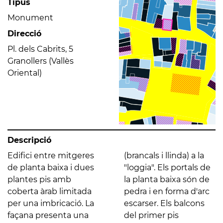
Tipus
Monument
Direcció
Pl. dels Cabrits, 5
Granollers (Vallès
Oriental)
Descripció
Edifici entre mitgeres
(brancals i llinda) a la
de planta baixa i dues
"loggia". Els portals de
plantes pis amb
la planta baixa són de
coberta àrab limitada
pedra i en forma d'arc
per una imbricació. La
escarser. Els balcons
façana presenta una
del primer pis