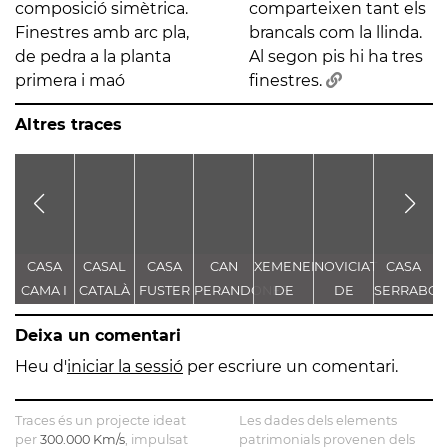
composició simètrica.
comparteixen tant els
Finestres amb arc pla,
brancals com la llinda.
de pedra a la planta
Al segon pis hi ha tres
primera i maó
finestres.
Altres traces
CASA
CASAL
CASA
CAN
XEMENEIA
NOVICIAT
CASA
C
CAMA I
CATALÀ
FUSTER
PERANDONES
DE
DE
SERRABO
D
ESCURRA
- CASA
L'ANTIGA
NOSTRA
S
Deixa un comentari
TORRE
FÀBRICA
SENYORA
FARJAS
C.E.L.O.
DE LA
Heu d'
iniciar la sessió
per escriure un comentari.
CONSOLACIÓ
Traces és un projecte ideat
Les dades dels elements
per
300.000 Km/s
, impulsat
patrimonials provenen dels