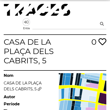
Skip
to
content
Traces
Un mapa de la memòria obert a tothom
Entra
CASA DE LA
0
PLAÇA DELS
CABRITS, 5
Nom
CASA DE LA PLAÇA
DELS CABRITS, 5
Autor
Període