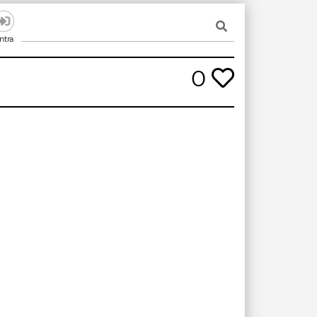
ntra
0