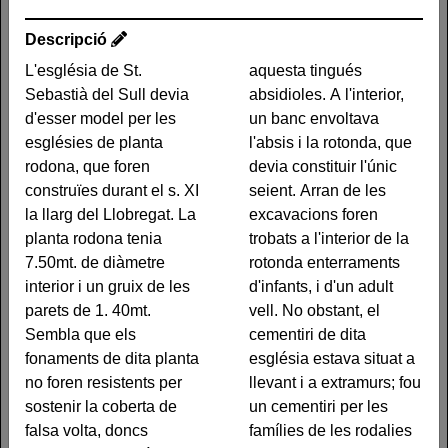
interior i un gruix de les
d'infants, i d'un adult vell.
Descripció
parets de 1. 40mt.
No obstant, el cementiri
Sembla que els
de dita església estava
L'església de St.
aquesta tingués
fonaments de dita planta
situat a llevant i a
Sebastià del Sull devia
absidioles. A l'interior,
no foren resistents per
extramurs; fou un
d'esser model per les
un banc envoltava
sostenir la coberta de
cementiri per les famílies
esglésies de planta
l'absis i la rotonda, que
falsa volta, doncs aquesta
de les rodalies fins que el
rodona, que foren
devia constituir l'únic
s'enfonsà. La porta
s. XVIII el Santuari de
construïes durant el s. XI
seient. Arran de les
d'accés s'obria a la banda
Gresolet adquirí més
la llarg del Llobregat. La
excavacions foren
del ponent, i no es té
importància.
planta rodona tenia
trobats a l'interior de la
certesa que aquesta
7.50mt. de diàmetre
rotonda enterraments
interior i un gruix de les
d'infants, i d'un adult
Altres traces
parets de 1. 40mt.
vell. No obstant, el
Sembla que els
cementiri de dita
Deixa un comentari
fonaments de dita planta
església estava situat a
Heu d'
iniciar la sessió
per escriure un comentari.
no foren resistents per
llevant i a extramurs; fou
sostenir la coberta de
un cementiri per les
falsa volta, doncs
famílies de les rodalies
Traces és un projecte ideat per
Les dades dels elements