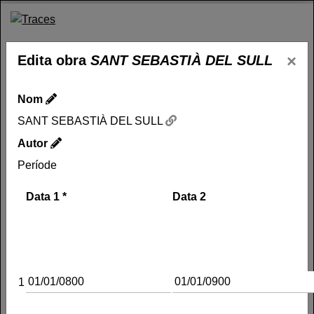
Skip
to
Traces
Un mapa de la memòria obert a tothom
content
×
Edita obra
SANT SEBASTIÀ DEL SULL
Entra
SANT SEBASTIÀ
0
Nom
SANT SEBASTIÀ DEL SULL
DEL SULL
Autor
Període
Nom
Data 1
*
Data 2
SANT SEBASTIÀ DEL
SULL
Autor
Període
1
Siglo VIII - 01/01/0900
Tipus