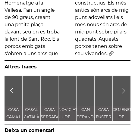
Homenatge a la
constructius. Els més
Vellesa. Fan un angle
antics són arcs de mig
de 90 graus, creant
punt adovellats i els
una petita plaça
més nous són arcs de
davant seu on es troba
mig punt sobre pilars
la font de Sant Roc. Els
quadrats. Aquests
porxos embigats
porxos tenen sobre
s'obren a uns arcs que
seu vivendes.
Altres traces
CASA
CASAL
CASA
NOVICIAT
CAN
CASA
XEMENEIA
L
CAMA I
CATALÀ
SERRABOU
DE
PERANDONES
FUSTER
DE
ESCURRA
NOSTRA
- CASA
L'ANTIGA
L
Deixa un comentari
SENYORA
TORRE
FÀBRICA