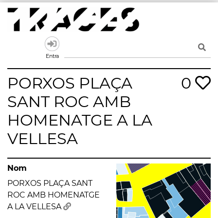
Skip
to
content
Traces
Un mapa de la memòria obert a tothom
Entra
PORXOS PLAÇA
0
SANT ROC AMB
HOMENATGE A LA
VELLESA
Nom
PORXOS PLAÇA SANT
ROC AMB HOMENATGE
A LA VELLESA