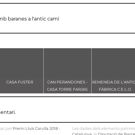
amb baranes a l'antic camí
CASA FUSTER
CAN PERANDONES -
XEMENEIA DE L'ANTI
CASA TORRE FARJAS
FÀBRICA C.E.L.O.
entari.
sat pel
Premi Lluís Carulla 2018
i
Les dades dels elements patrimo
Catalunya
, la
Diputació de Barc