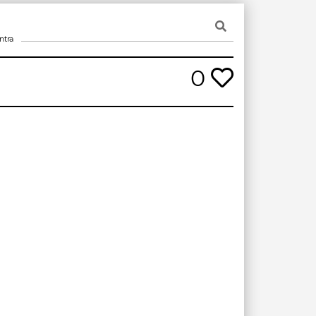
ntra
0