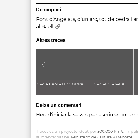
Descripció
Pont d'Angelats, d'un arc, tot de pedra i 
al Baell.
Altres traces
CASA CAMA I ESCURRA
CASAL CATALÀ
Deixa un comentari
Heu d'
iniciar la sessió
per escriure un com
Traces és un projecte ideat per
300.000 Km/s
, impul
subvencionat pel
Ministerio de Cultura y Deporte
.