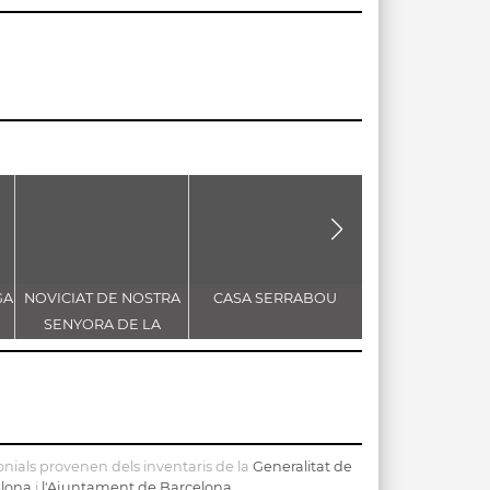
GA
NOVICIAT DE NOSTRA
CASA SERRABOU
CAPELLA DE S
SENYORA DE LA
SEBASTIÀ
CONSOLACIÓ
nials provenen dels inventaris de la
Generalitat de
elona
i
l'Ajuntament de Barcelona
.