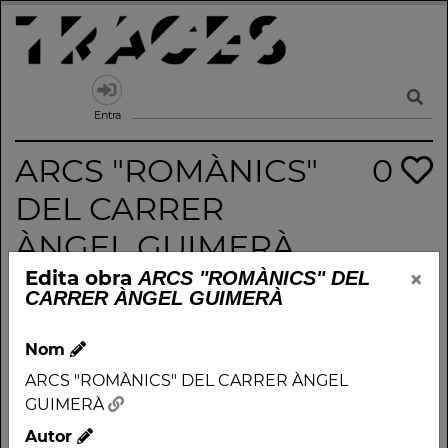
Skip
to
content
Traces
Un mapa de la memòria obert a tothom
Entra
ARCS "ROMÀNICS"
0
DEL CARRER
ÀNGEL GUIMERÀ
×
Edita obra
ARCS "ROMÀNICS" DEL
CARRER ÀNGEL GUIMERÀ
Nom
ARCS "ROMÀNICS" DEL
Nom
CARRER ÀNGEL
ARCS "ROMÀNICS" DEL CARRER ÀNGEL
GUIMERÀ
GUIMERÀ
Autor
Autor
Període