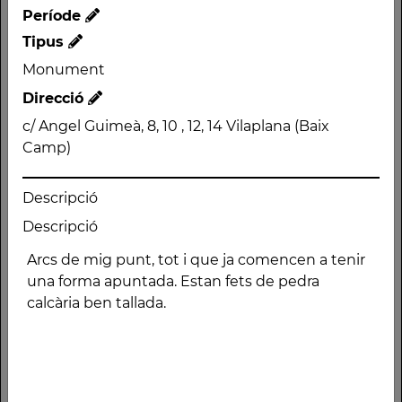
Període
Tipus
Tipus
Monument
Monument
Direcció
Direcció
c/ Angel Guimeà, 8, 10 ,
c/ Angel Guimeà, 8, 10 , 12, 14 Vilaplana (Baix
12, 14 Vilaplana (Baix
Camp)
Camp)
Descripció
Descripció
Descripció
Arcs de mig punt, tot i
apuntada. Estan fets
que ja comencen a
de pedra calcària ben
tenir una forma
tallada.
Altres traces