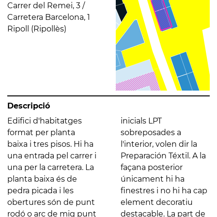
Carrer del Remei, 3 /
Carretera Barcelona, 1
Ripoll (Ripollès)
Descripció
Edifici d'habitatges
inicials LPT
format per planta
sobreposades a
baixa i tres pisos. Hi ha
l'interior, volen dir la
una entrada pel carrer i
Preparación Téxtil. A la
una per la carretera. La
façana posterior
planta baixa és de
únicament hi ha
pedra picada i les
finestres i no hi ha cap
obertures són de punt
element decoratiu
rodó o arc de mig punt
destacable. La part de