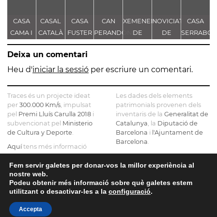
CASA
CASAL
CASA
CAN
XEMENEIA
NOVICIAT
CASA
C
CAMA I
CATALÀ
FUSTER
PERANDONES
DE
DE
SERRABO
D
ESCURRA
- CASA
L'ANTIGA
NOSTRA
S
Deixa un comentari
TORRE
FÀBRICA
SENYORA
FARJAS
C.E.L.O.
DE LA
Heu d'
iniciar la sessió
per escriure un comentari.
CONSOLACIÓ
Traces és un projecte ideat
Les dades dels elements
per
300.000 Km/s
, impulsat
patrimonials provenen dels
pel
Premi Lluís Carulla 2018
i
inventaris de la
Generalitat de
subvencionat pel
Ministerio
Catalunya
, la
Diputació de
de Cultura y Deporte
.
Barcelona
i
l'Ajuntament de
Barcelona
.
Aquí
tens més informació
sobre el projecte
El mapa base ha estat
realitzat amb dades de la
Fem servir galetes per donar-vos la millor experiència al
Si ens vols contactar pots fer-
nostre web.
Direcció General del Cadastre
ho a
info@tracesmap.org
Podeu obtenir més informació sobre què galetes estem
, l'
Institut Cartogràfic i
utilitzant o desactivar-les a la
configuració
.
Geològic de Catalunya
, la
Generalitat de Catalunya
i
Accepta
OpenStreetMap
.