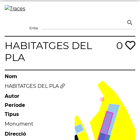
Skip
to
Traces
Un mapa de la memòria obert a tothom
content
Entra
HABITATGES DEL
0
PLA
Nom
HABITATGES DEL PLA
Autor
Període
Tipus
Monument
Direcció