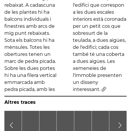
rebaixat. A cadascuna
l'edifici que correspon
de les plantes hi ha
a les dues escales
balcons individuals i
interiors està coronada
finestres amb arcs de
per un petit cos que
mig punt rebaixats.
sobresurt de la
Sota els balcons hi ha
teulada, a dues aigües,
mènsules. Totes les
de l'edifici; cada cos
obertures tenen un
també té una coberta
marc de pedra picada.
a dues aigües. Les
Sobre les dues portes
xemeneies de
hi ha una filera vertical
l'immoble presenten
emmarcada amb
un disseny
pedra picada, amb les
interessant.
Altres traces