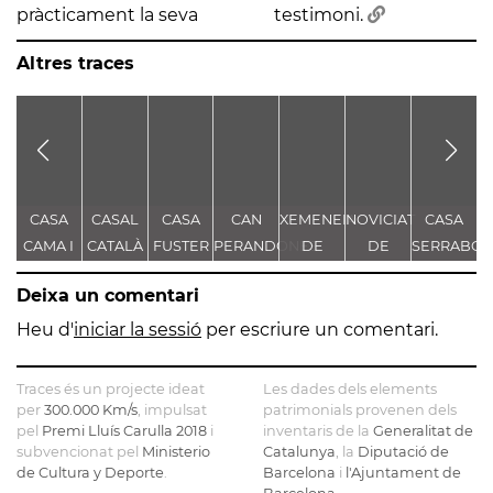
pràcticament la seva
testimoni.
Altres traces
CASA
CASAL
CASA
CAN
XEMENEIA
NOVICIAT
CASA
C
CAMA I
CATALÀ
FUSTER
PERANDONES
DE
DE
SERRABO
D
ESCURRA
- CASA
L'ANTIGA
NOSTRA
S
Deixa un comentari
TORRE
FÀBRICA
SENYORA
FARJAS
C.E.L.O.
DE LA
Heu d'
iniciar la sessió
per escriure un comentari.
CONSOLACIÓ
Traces és un projecte ideat
Les dades dels elements
per
300.000 Km/s
, impulsat
patrimonials provenen dels
pel
Premi Lluís Carulla 2018
i
inventaris de la
Generalitat de
subvencionat pel
Ministerio
Catalunya
, la
Diputació de
de Cultura y Deporte
.
Barcelona
i
l'Ajuntament de