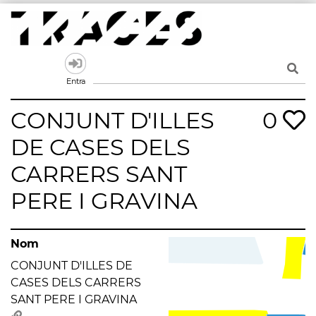
Skip
to
content
Traces
Un mapa de la memòria obert a tothom
Entra
CONJUNT D'ILLES
0
DE CASES DELS
CARRERS SANT
PERE I GRAVINA
Nom
CONJUNT D'ILLES DE
CASES DELS CARRERS
SANT PERE I GRAVINA