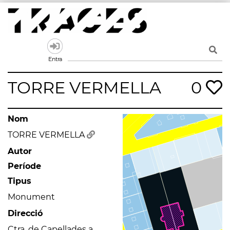
Skip
to
content
Traces
Un mapa de la memòria obert a tothom
Entra
TORRE VERMELLA
0
Nom
TORRE VERMELLA
Autor
Període
Tipus
Monument
Direcció
Ctra. de Capellades a