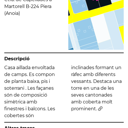
Martorell B-224 Piera
(Anoia)
Descripció
Casa aïllada envoltada
inclinades formant un
de camps. Es compon
ràfec amb diferents
de planta baixa, pis i
vessants. Destaca una
soterrani . Les façanes
torre en una de les
són de composició
seves cantonades
simètrica amb
amb coberta molt
finestres i balcons. Les
prominent.
cobertes són