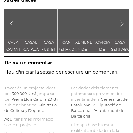
Altres traces
CASA
CASAL
CASA
CAN
XEMENEIA
NOVICIAT
CASA
C
CAMA I
CATALÀ
FUSTER
PERANDONES
DE
DE
SERRABO
D
ESCURRA
- CASA
L'ANTIGA
NOSTRA
S
Deixa un comentari
TORRE
FÀBRICA
SENYORA
FARJAS
C.E.L.O.
DE LA
Heu d'
iniciar la sessió
per escriure un comentari.
CONSOLACIÓ
Traces és un projecte ideat
Les dades dels elements
per
300.000 Km/s
, impulsat
patrimonials provenen dels
pel
Premi Lluís Carulla 2018
i
inventaris de la
Generalitat de
subvencionat pel
Ministerio
Catalunya
, la
Diputació de
de Cultura y Deporte
.
Barcelona
i
l'Ajuntament de
Barcelona
.
Aquí
tens més informació
sobre el projecte
El mapa base ha estat
realitzat amb dades de la