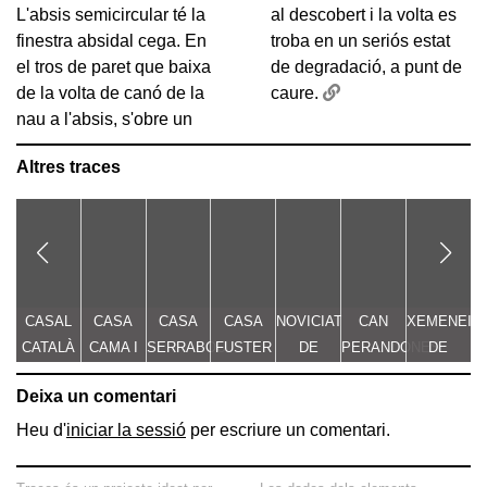
L'absis semicircular té la
al descobert i la volta es
finestra absidal cega. En
troba en un seriós estat
el tros de paret que baixa
de degradació, a punt de
de la volta de canó de la
caure.
nau a l'absis, s'obre un
Altres traces
CASAL
CASA
CASA
CASA
NOVICIAT
CAN
XEMENEIA
B
CATALÀ
CAMA I
SERRABOU
FUSTER
DE
PERANDONES
DE
ESCURRA
NOSTRA
- CASA
L'ANTIGA
Deixa un comentari
SENYORA
TORRE
FÀBRICA
E
DE LA
FARJAS
C.E.L.O.
Heu d'
iniciar la sessió
per escriure un comentari.
CONSOLACIÓ