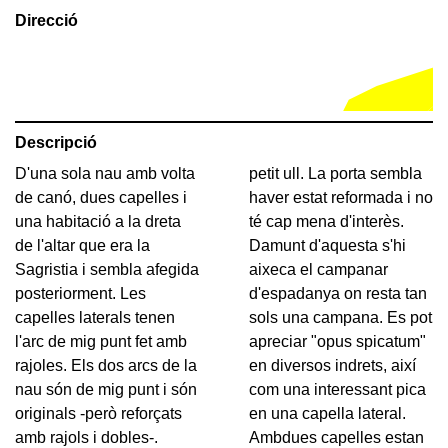
Direcció
Descripció
D'una sola nau amb volta
petit ull. La porta sembla
de canó, dues capelles i
haver estat reformada i no
una habitació a la dreta
té cap mena d'interès.
de l'altar que era la
Damunt d'aquesta s'hi
Sagristia i sembla afegida
aixeca el campanar
posteriorment. Les
d'espadanya on resta tan
capelles laterals tenen
sols una campana. Es pot
l'arc de mig punt fet amb
apreciar "opus spicatum"
rajoles. Els dos arcs de la
en diversos indrets, així
nau són de mig punt i són
com una interessant pica
originals -però reforçats
en una capella lateral.
amb rajols i dobles-.
Ambdues capelles estan