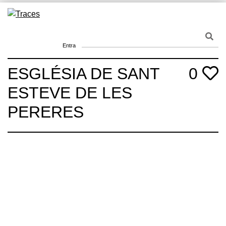
Skip
to
Traces
Un mapa de la memòria obert a tothom
content
Entra
ESGLÉSIA DE SANT
0
ESTEVE DE LES
PERERES