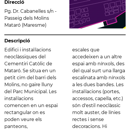
Direcció
Pg. Dr. Cabanelles s/n -
Passeig dels Molins
Mataró (Maresme)
Descripció
Edifici i instal·lacions
escales que
neoclàssiques del
accedeixen a un altre
Cementiri Catòlic de
espai amb nínxols, des
Mataró. Se situa en un
del qual surt una llarga
petit cim del barri dels
escalinata amb nínxols
Molins, no gaire lluny
a les dues bandes. Les
del Parc Municipal. Les
instal·lacions (portes,
instal·lacions
accessos, capella, etc.)
comencen en un espai
són d'estil neoclàssic
rectangular on es
molt auster, de línies
poden veure els
rectes i sense
panteons,
decoracions. Hi