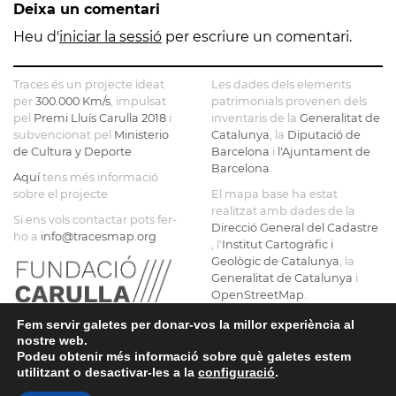
Deixa un comentari
SENYORA
TORRE
FÀBRICA
DE LA
FARJAS
C.E.L.O.
Heu d'
iniciar la sessió
per escriure un comentari.
CONSOLACIÓ
Traces és un projecte ideat
Les dades dels elements
per
300.000 Km/s
, impulsat
patrimonials provenen dels
pel
Premi Lluís Carulla 2018
i
inventaris de la
Generalitat de
subvencionat pel
Ministerio
Catalunya
, la
Diputació de
de Cultura y Deporte
.
Barcelona
i
l'Ajuntament de
Barcelona
.
Aquí
tens més informació
sobre el projecte
El mapa base ha estat
realitzat amb dades de la
Si ens vols contactar pots fer-
Direcció General del Cadastre
ho a
info@tracesmap.org
, l'
Institut Cartogràfic i
Geològic de Catalunya
, la
Generalitat de Catalunya
i
OpenStreetMap
.
Fem servir galetes per donar-vos la millor experiència al
nostre web.
Podeu obtenir més informació sobre què galetes estem
utilitzant o desactivar-les a la
configuració
.