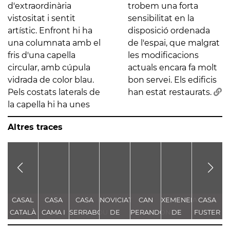
d'extraordinària
trobem una forta
vistositat i sentit
sensibilitat en la
artístic. Enfront hi ha
disposició ordenada
una columnata amb el
de l'espai, que malgrat
fris d'una capella
les modificacions
circular, amb cúpula
actuals encara fa molt
vidrada de color blau.
bon servei. Els edificis
Pels costats laterals de
han estat restaurats.
la capella hi ha unes
Altres traces
CASAL
CASA
CASA
NOVICIAT
CAN
XEMENEIA
CASA
C
CATALÀ
CAMA I
SERRABOU
DE
PERANDONES
DE
FUSTER
D
ESCURRA
NOSTRA
- CASA
L'ANTIGA
M