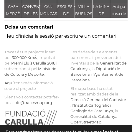
CASA
CONVENT
CAN
ESGLÉSIA
VILLA
LA MINA
Antiga
MERCÈ
DE LES
MONCASI
DE
BUENOS
DE
casa de
S
NADAL
MÍNIMES
SANTA
AIRES
L'ESTANY
Sant
Deixa un comentari
ANNA
Bernadí
Heu d'
iniciar la sessió
per escriure un comentari.
Traces és un projecte ideat
Les dades dels elements
per
300.000 Km/s
, impulsat
patrimonials provenen dels
pel
Premi Lluís Carulla 2018
i
inventaris de la
Generalitat de
subvencionat pel
Ministerio
Catalunya
, la
Diputació de
de Cultura y Deporte
.
Barcelona
i
l'Ajuntament de
Barcelona
.
Aquí
tens més informació
sobre el projecte
El mapa base ha estat
realitzat amb dades de la
Si ens vols contactar pots fer-
Direcció General del Cadastre
ho a
info@tracesmap.org
, l'
Institut Cartogràfic i
Geològic de Catalunya
, la
Generalitat de Catalunya
i
OpenStreetMap
.