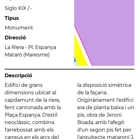
Siglo XIX / -
Tipus
Monument
Direcció
La Riera - Pl. Espanya
Mataró (Maresme)
Descripció
Edifici de grans
la disposició simètrica
dimensions ubicat al
de la façana.
capdamunt de la riera,
Originàriament l'edifici
fent cantonada amb la
era de planta baixa i un
Plaça Espanya. D'estil
pis, obra de Jeroni
neoclàssic, combina
Boada, amb l'afegit
l'arrebossat amb els
d'un segon pis fet per
carreus en els arcs del
l'arquitecte mataroní J.