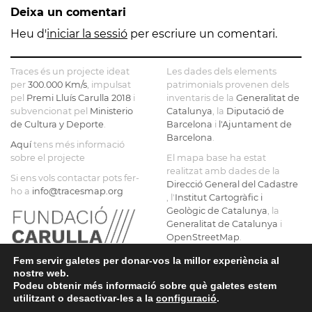
Deixa un comentari
SENYORA
FÀBRICA
TORRE
DE LA
C.E.L.O.
FARJAS
Heu d'
iniciar la sessió
per escriure un comentari.
CONSOLACIÓ
Traces és un projecte ideat
Les dades dels elements
per
300.000 Km/s
, impulsat
patrimonials provenen dels
pel
Premi Lluís Carulla 2018
i
inventaris de la
Generalitat de
subvencionat pel
Ministerio
Catalunya
, la
Diputació de
de Cultura y Deporte
.
Barcelona
i
l'Ajuntament de
Barcelona
.
Aquí
tens més informació
sobre el projecte
El mapa base ha estat
realitzat amb dades de la
Si ens vols contactar pots fer-
Direcció General del Cadastre
ho a
info@tracesmap.org
, l'
Institut Cartogràfic i
Geològic de Catalunya
, la
Generalitat de Catalunya
i
OpenStreetMap
.
Fem servir galetes per donar-vos la millor experiència al
nostre web.
Podeu obtenir més informació sobre què galetes estem
utilitzant o desactivar-les a la
configuració
.