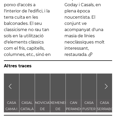
porxo d'accés a
Goday i Casals, en
l'interior de l'edifici, i la
plena època
terra cuita en les
noucentista. El
balconades. El seu
conjunt ve
classicisme no rau tan
acompanyat d'una
sols en la utilització
masia de línies
d'elements clàssics
neoclàssiques molt
com el fris, capitells,
interessant,
columnes, etc., sinó en
restaurada.
Altres traces
CASA
CASAL
NOVICIAT
XEMENEIA
CAN
CASA
CASA
CAMA I
CATALÀ
DE
DE
PERANDONES
FUSTER
SERRABO
ESCURRA
NOSTRA
L'ANTIGA
- CASA
T