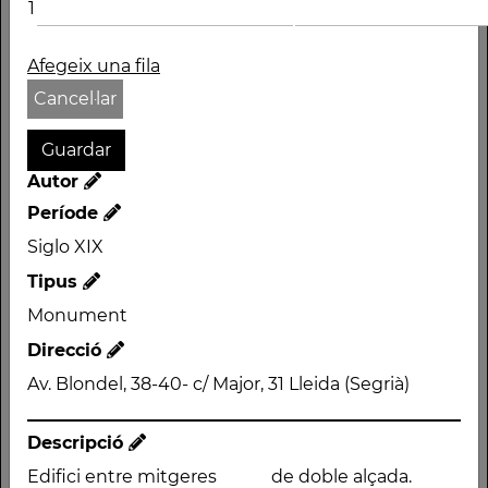
1
CASINO PRINCIPAL
Autor
Afegeix una fila
Període
Cancel·lar
Siglo XIX
Tipus
Autor
Monument
Període
Direcció
Siglo XIX
Av. Blondel, 38-40- c/
Tipus
Major, 31 Lleida (Segrià)
Monument
Direcció
Av. Blondel, 38-40- c/ Major, 31 Lleida (Segrià)
Descripció
Descripció
Edifici entre mitgeres
de doble alçada.