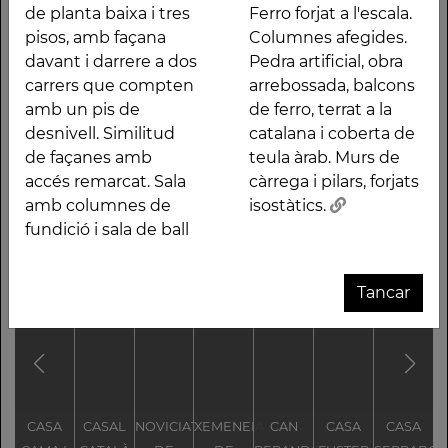
Edifici entre mitgeres
alçada. Ferro forjat a
de planta baixa i tres
Ferro forjat a l'escala.
de planta baixa i tres
l'escala. Columnes
pisos, amb façana
Columnes afegides.
pisos, amb façana
afegides. Pedra
davant i darrere a dos
Pedra artificial, obra
davant i darrere a dos
artificial, obra
carrers que compten
arrebossada, balcons
carrers que compten
arrebossada, balcons
amb un pis de
de ferro, terrat a la
amb un pis de
de ferro, terrat a la
desnivell. Similitud
catalana i coberta de
desnivell. Similitud de
catalana i coberta de
de façanes amb
teula àrab. Murs de
façanes amb accés
teula àrab. Murs de
accés remarcat. Sala
càrrega i pilars, forjats
remarcat. Sala amb
càrrega i pilars, forjats
amb columnes de
isostàtics.
columnes de fundició i
isostàtics.
fundició i sala de ball
sala de ball de doble
Altres traces
Tancar
CASA
CASAL
NOVICIAT
XEMENEIA
CAN
CASA
CASA