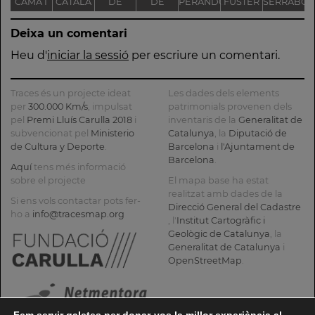
CAMA I
CATALÀ
DE
DE
PERANDONES
FUSTER
SERRABO
ESCURRA
NOSTRA
L'ANTIGA
- CASA
T
Deixa un comentari
SENYORA
FÀBRICA
TORRE
DE LA
C.E.L.O.
FARJAS
Heu d'
iniciar la sessió
per escriure un comentari.
CONSOLACIÓ
Traces és un projecte ideat
Les dades dels elements
per
300.000 Km/s
, impulsat
patrimonials provenen dels
pel
Premi Lluís Carulla 2018
i
inventaris de la
Generalitat de
subvencionat pel
Ministerio
Catalunya
, la
Diputació de
de Cultura y Deporte
.
Barcelona
i
l'Ajuntament de
Barcelona
.
Aquí
tens més informació
sobre el projecte
El mapa base ha estat
realitzat amb dades de la
Si ens vols contactar pots fer-
Direcció General del Cadastre
ho a
info@tracesmap.org
, l'
Institut Cartogràfic i
Geològic de Catalunya
, la
Generalitat de Catalunya
i
OpenStreetMap
.