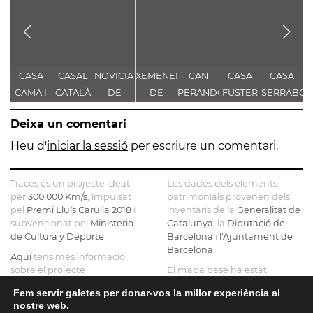
CASA
CASAL
NOVICIAT
XEMENEIA
CAN
CASA
CASA
CAMA I
CATALÀ
DE
DE
PERANDONES
FUSTER
SERRABO
ESCURRA
NOSTRA
L'ANTIGA
- CASA
T
Deixa un comentari
SENYORA
FÀBRICA
TORRE
DE LA
C.E.L.O.
FARJAS
Heu d'
iniciar la sessió
per escriure un comentari.
CONSOLACIÓ
Traces és un projecte ideat
Les dades dels elements
per
300.000 Km/s
, impulsat
patrimonials provenen dels
pel
Premi Lluís Carulla 2018
i
inventaris de la
Generalitat de
subvencionat pel
Ministerio
Catalunya
, la
Diputació de
de Cultura y Deporte
.
Barcelona
i
l'Ajuntament de
Barcelona
.
Aquí
tens més informació
sobre el projecte
El mapa base ha estat
realitzat amb dades de la
Si ens vols contactar pots fer-
Fem servir galetes per donar-vos la millor experiència al
Direcció General del Cadastre
ho a
info@tracesmap.org
nostre web.
, l'
Institut Cartogràfic i