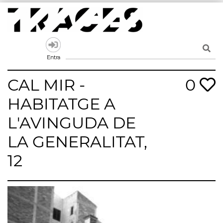
Skip
to
content
Traces
Un mapa de la memòria obert a tothom
Entra
CAL MIR -
0
HABITATGE A
L'AVINGUDA DE
LA GENERALITAT,
12