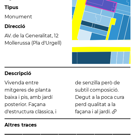
Tipus
Monument
Direcció
AV. de la Generalitat, 12
Mollerussa (Pla d'Urgell)
Descripció
Vivenda entre
de senzilla però de
mitgeres de planta
subtil composició.
baixa i pis, amb jardí
Degut a la poca cura
posterior. Façana
perd qualitat a la
d'estructura clàssica, i
façana i al jardí.
Altres traces