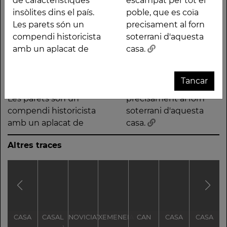
de característiques
escampat per tot el
insòlites dins el país.
poble, que es coïa
Les parets són un
precisament al forn
compendi historicista
soterrani d'aquesta
Descripció
amb un aplacat de
casa.
Casa entre mitgeres
mosaic, que es troba
de característiques
escampat per tot el
Tancar
insòlites dins el país.
poble, que es coïa
Les parets són un
precisament al forn
compendi historicista
soterrani d'aquesta
amb un aplacat de
casa.
Altres traces
CASA
CASAL
NOVICIAT
XEMENEIA
CAN
CASA
CASA