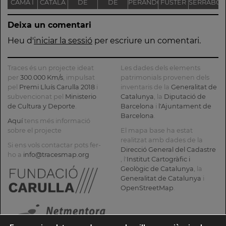
CAMA I
CATALÀ
DE
DE
PERANDONES
FUSTER
SERRABO
ESCURRA
NOSTRA
L'ANTIGA
- CASA
T
Deixa un comentari
SENYORA
FÀBRICA
TORRE
DE LA
C.E.L.O.
FARJAS
Heu d'
iniciar la sessió
per escriure un comentari.
CONSOLACIÓ
Traces és un projecte ideat
Les dades dels elements
per
300.000 Km/s
, impulsat
patrimonials provenen dels
pel
Premi Lluís Carulla 2018
i
inventaris de la
Generalitat de
subvencionat pel
Ministerio
Catalunya
, la
Diputació de
de Cultura y Deporte
.
Barcelona
i
l'Ajuntament de
Barcelona
.
Aquí
tens més informació
sobre el projecte
El mapa base ha estat
realitzat amb dades de la
Si ens vols contactar pots fer-
Direcció General del Cadastre
ho a
info@tracesmap.org
, l'
Institut Cartogràfic i
Geològic de Catalunya
, la
Generalitat de Catalunya
i
OpenStreetMap
.