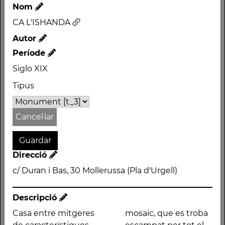
Nom
CA L'ISHANDA
Autor
Període
Nom
Siglo XIX
CA L'ISHANDA
Tipus
Autor
Període
Cancel·lar
Siglo XIX
Tipus
Monument
Direcció
Direcció
c/ Duran i Bas, 30 Mollerussa (Pla d'Urgell)
c/ Duran i Bas, 30
Mollerussa (Pla d'Urgell)
Descripció
Casa entre mitgeres
mosaic, que es troba