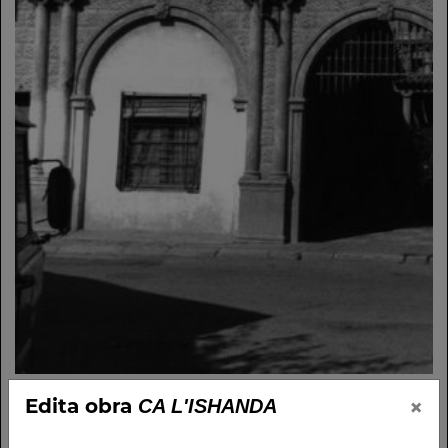
×
Edita obra
CA L'ISHANDA