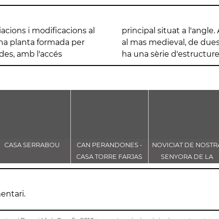
acions i modificacions al
s estructures corresponen
na planta formada per
va ampliació. També hi
des, amb l'accés
ha una sèrie d'estructure
CASA SERRABOU
CAN PERANDONES -
NOVICIAT DE NOSTR
CASA TORRE FARJAS
SENYORA DE LA
CONSOLACIÓ
entari.