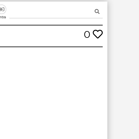
ntra
0