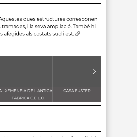
s afegides als costats sud i est.
A
XEMENEIA DE L'ANTIGA
CASA FUSTER
CAN SALA DE 
FÀBRICA C.E.L.O.