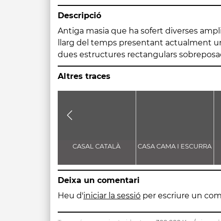
Descripció
Antiga masia que ha sofert diverses ampli
principal situat a l'angle. Aquestes due
llarg del temps presentant actualment u
al mas medieval, de dues tramades, i la se
dues estructures rectangulars sobreposa
Altres traces
CASAL CATALÀ
CASA CAMA I ESCURRA
Deixa un comentari
Heu d'
iniciar la sessió
per escriure un com