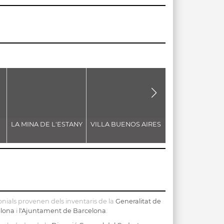
LA MINA DE L'ESTANY
VILLA BUENOS AIRES
ESGLÉSIA PARRO
DE SANT EST
nials provenen dels inventaris de la
Generalitat de
elona
i
l'Ajuntament de Barcelona
.