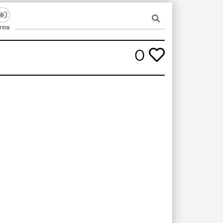
ntra
0