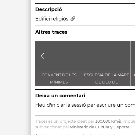
Descripció
Edifici religiós.
Altres traces
CONVENT DE LES
ESGLÉSIA DE LA MARE
MÍNIMES
DE DÉU DE
L'ASSUMPCIÓ
Deixa un comentari
Heu d'
iniciar la sessió
per escriure un com
Traces és un projecte ideat per
300.000 Km/s
, impul
subvencionat pel
Ministerio de Cultura y Deporte
.