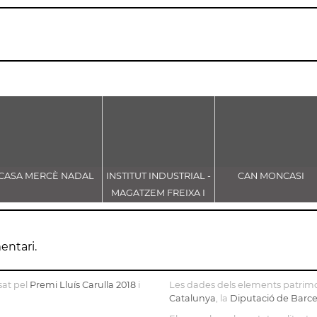
CASA MERCÈ NADAL
INSTITUT INDUSTRIAL -
CAN MONCASI
MAGATZEM FREIXA I
SANS
entari.
sat pel
Premi Lluís Carulla 2018
i
Les dades dels elements patrimo
Catalunya
, la
Diputació de Barc