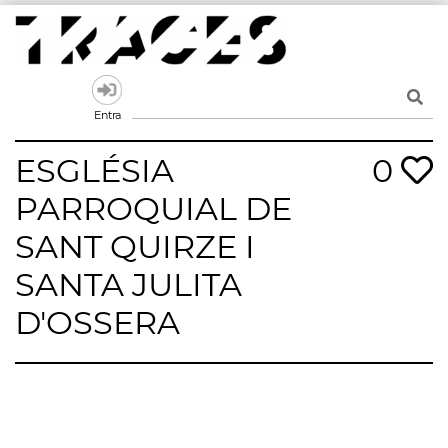
Skip
to
content
Traces
Un mapa de la memòria obert a tothom
Entra
ESGLÉSIA
0
PARROQUIAL DE
SANT QUIRZE I
SANTA JULITA
D'OSSERA