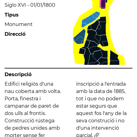
Siglo XVI - 01/01/1800
Tipus
Monument
Direcció
Descripció
Edifici religiós d'una
inscripció a l'entrada
nau coberta amb volta.
amb la data de 1885,
Porta, finestra i
tot i que no podem
campanar de paret de
estar segurs que
dos ulls al frontis.
aquest fos l'any de la
Construcció rústega
seva construció i no
de pedres unides amb
d'una intervenció
morter sense fer
parcial.