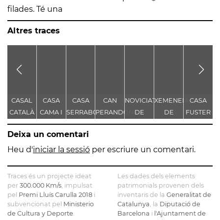
filades. Té una
Altres traces
CASAL
CASA
CASA
CAN
NOVICIAT
XEMENEIA
CASA
CATALÀ
CAMA I
SERRABOU
PERANDONES
DE
DE
FUSTER
S
ESCURRA
- CASA
NOSTRA
L'ANTIGA
Deixa un comentari
TORRE
SENYORA
FÀBRICA
FARJAS
DE LA
C.E.L.O.
Heu d'
iniciar la sessió
per escriure un comentari.
CONSOLACIÓ
Traces és un projecte ideat
Les dades dels elements
per
300.000 Km/s
, impulsat
patrimonials provenen dels
pel
Premi Lluís Carulla 2018
i
inventaris de la
Generalitat de
subvencionat pel
Ministerio
Catalunya
, la
Diputació de
de Cultura y Deporte
.
Barcelona
i
l'Ajuntament de