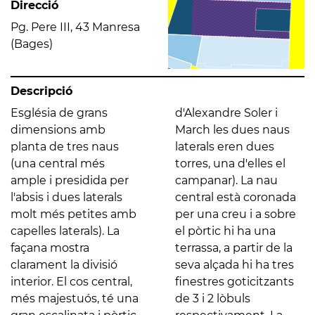
Direcció
Pg. Pere III, 43 Manresa
(Bages)
Descripció
Església de grans
d'Alexandre Soler i
dimensions amb
March les dues naus
planta de tres naus
laterals eren dues
(una central més
torres, una d'elles el
ample i presidida per
campanar). La nau
l'absis i dues laterals
central està coronada
molt més petites amb
per una creu i a sobre
capelles laterals). La
el pòrtic hi ha una
façana mostra
terrassa, a partir de la
clarament la divisió
seva alçada hi ha tres
interior. El cos central,
finestres goticitzants
més majestuós, té una
de 3 i 2 lòbuls