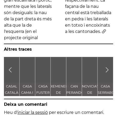
gran escalinata i pòrtic,
respectivament. La
mentre que les laterals
façana de la nau
són desiguals: la nau
central està treballada
de la part dreta és més
en pedra i les laterals
alta que la de
en totxo i encoixinats
l'esquerra (en el
a les cantonades.
projecte original
Altres traces
CASAL
CASA
CASA
XEMENEIA
CAN
NOVICIAT
CASA
C
CATALÀ
CAMA I
FUSTER
DE
PERANDONES
DE
SERRABO
D
ESCURRA
L'ANTIGA
- CASA
NOSTRA
S
Deixa un comentari
FÀBRICA
TORRE
SENYORA
C.E.L.O.
FARJAS
DE LA
Heu d'
iniciar la sessió
per escriure un comentari.