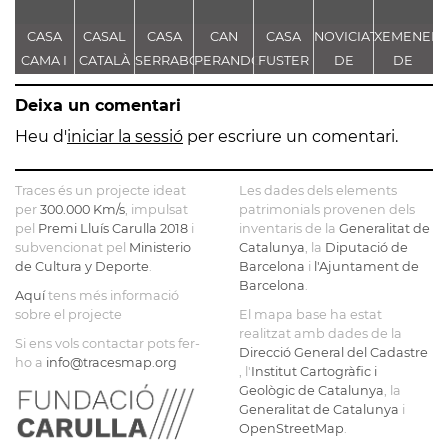
CASA
CASAL
CASA
CAN
CASA
NOVICIAT
XEMENEIA
CAMA I
CATALÀ
SERRABOU
PERANDONES
FUSTER
DE
DE
S
ESCURRA
- CASA
NOSTRA
L'ANTIGA
Deixa un comentari
TORRE
SENYORA
FÀBRICA
FARJAS
DE LA
C.E.L.O.
Heu d'
iniciar la sessió
per escriure un comentari.
CONSOLACIÓ
Traces és un projecte ideat
Les dades dels elements
per
300.000 Km/s
, impulsat
patrimonials provenen dels
pel
Premi Lluís Carulla 2018
i
inventaris de la
Generalitat de
subvencionat pel
Ministerio
Catalunya
, la
Diputació de
de Cultura y Deporte
.
Barcelona
i
l'Ajuntament de
Barcelona
.
Aquí
tens més informació
sobre el projecte
El mapa base ha estat
realitzat amb dades de la
Si ens vols contactar pots fer-
Direcció General del Cadastre
ho a
info@tracesmap.org
, l'
Institut Cartogràfic i
Geològic de Catalunya
, la
Generalitat de Catalunya
i
OpenStreetMap
.