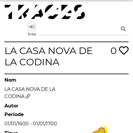
Skip
to
content
Traces
Un mapa de la memòria obert a tothom
Entra
LA CASA NOVA DE
0
LA CODINA
Nom
LA CASA NOVA DE LA
CODINA
Autor
Període
01/01/1600 - 01/01/1700