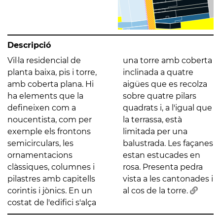
Descripció
Vil·la residencial de
una torre amb coberta
planta baixa, pis i torre,
inclinada a quatre
amb coberta plana. Hi
aigües que es recolza
ha elements que la
sobre quatre pilars
defineixen com a
quadrats i, a l'igual que
noucentista, com per
la terrassa, està
exemple els frontons
limitada per una
semicirculars, les
balustrada. Les façanes
ornamentacions
estan estucades en
clàssiques, columnes i
rosa. Presenta pedra
pilastres amb capitells
vista a les cantonades i
corintis i jònics. En un
al cos de la torre.
costat de l'edifici s'alça