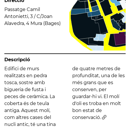
Direcció
Passatge Camil
Antonietti, 3 / C/Joan
Alavedra, 4 Mura (Bages)
Descripció
Edifici de murs
de quatre metres de
realitzats en pedra
profunditat, una de les
tosca, sostre amb
més grans que es
bigueria de fusta i
conserven, per
peces de ceràmica. La
guardar-hi vi. El molí
coberta és de teula
d'oli es troba en molt
antiga. Aquest molí,
bon estat de
com altres cases del
conservació.
nucli antic, té una tina