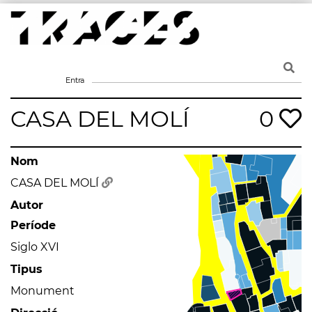
Skip
to
content
Traces
Un mapa de la memòria obert a tothom
Entra
CASA DEL MOLÍ
0
Nom
CASA DEL MOLÍ
Autor
Període
Siglo XVI
Tipus
Monument