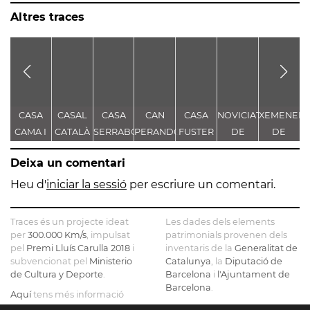
Altres traces
CASA
CASAL
CASA
CAN
CASA
NOVICIAT
XEMENEIA
CAMA I
CATALÀ
SERRABOU
PERANDONES
FUSTER
DE
DE
S
ESCURRA
- CASA
NOSTRA
L'ANTIGA
Deixa un comentari
TORRE
SENYORA
FÀBRICA
FARJAS
DE LA
C.E.L.O.
Heu d'
iniciar la sessió
per escriure un comentari.
CONSOLACIÓ
Traces és un projecte ideat
Les dades dels elements
per
300.000 Km/s
, impulsat
patrimonials provenen dels
pel
Premi Lluís Carulla 2018
i
inventaris de la
Generalitat de
subvencionat pel
Ministerio
Catalunya
, la
Diputació de
de Cultura y Deporte
.
Barcelona
i
l'Ajuntament de
Barcelona
.
Aquí
tens més informació
sobre el projecte
El mapa base ha estat