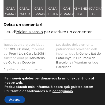
CASA
CASAL
CASA
CASA
CAN
XEMENEIA
NOVICIAT
CAMA I
CATALÀ
SERRABOU
FUSTER
PERANDONES
DE
DE
S
ESCURRA
- CASA
L'ANTIGA
NOSTRA
Deixa un comentari
TORRE
FÀBRICA
SENYORA
FARJAS
C.E.L.O.
DE LA
Heu d'
iniciar la sessió
per escriure un comentari.
CONSOLAC
Traces és un projecte ideat
Les dades dels elements
per
300.000 Km/s
, impulsat
patrimonials provenen dels
pel
Premi Lluís Carulla 2018
i
inventaris de la
Generalitat de
subvencionat pel
Ministerio
Catalunya
, la
Diputació de
de Cultura y Deporte
.
Barcelona
i
l'Ajuntament de
Barcelona
.
Aquí
tens més informació
sobre el projecte
El mapa base ha estat
realitzat amb dades de la
Fem servir galetes per donar-vos la millor experiència al
Si ens vols contactar pots fer-
nostre web.
Direcció General del Cadastre
ho a
info@tracesmap.org
Podeu obtenir més informació sobre què galetes estem
, l'
Institut Cartogràfic i
utilitzant o desactivar-les a la
configuració
.
Geològic de Catalunya
, la
Generalitat de Catalunya
i
Accepta
OpenStreetMap
.