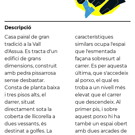
Descripció
Casa pairal de gran
característiques
tradició a la Vall
similars ocupa l'espai
d'Assua. Es tracta d'un
que l'esmentada
edifici de grans
façana sobresurt al
dimensions, construït
carrer. Es per aquesta
amb pedra pissarrosa
última, que s'accedeix
sense desbastar.
al porxo, el qual es
Consta de planta baixa
troba a un nivell més
i tres pisos alts, el
elevat que el carrer
darrer, situat
que descendeix. Al
directament sota la
primer pis, i sobre
coberta de llicorella a
aquest porxo hi ha
dues vessants, és
també un espai obert
destinat a golfes. La
amb dues arcades de