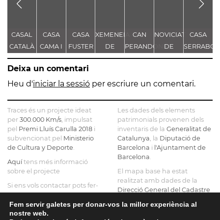
CASAL
CASA
CASA
XEMENEIA
CAN
NOVICIAT
CASA
C
CATALÀ
CAMA I
FUSTER
DE
PERANDONES
DE
SERRABO
D
ESCURRA
L'ANTIGA
- CASA
NOSTRA
S
Deixa un comentari
FÀBRICA
TORRE
SENYORA
C.E.L.O.
FARJAS
DE LA
Heu d'
iniciar la sessió
per escriure un comentari.
CONSOLACIÓ
Traces és un projecte ideat
Les dades dels elements
per
300.000 Km/s
, impulsat
patrimonials provenen dels
pel
Premi Lluís Carulla 2018
i
inventaris de la
Generalitat de
subvencionat pel
Ministerio
Catalunya
, la
Diputació de
de Cultura y Deporte
.
Barcelona
i
l'Ajuntament de
Barcelona
.
Aquí
tens més informació
sobre el projecte
El mapa base ha estat
realitzat amb dades de la
Si ens vols contactar pots fer-
Direcció General del Cadastre
ho a
info@tracesmap.org
, l'
Institut Cartogràfic i
Fem servir galetes per donar-vos la millor experiència al
Geològic de Catalunya
, la
nostre web.
Generalitat de Catalunya
i