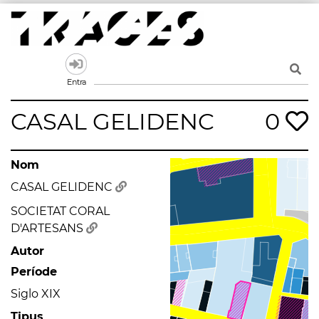
Skip
to
content
Traces
Un mapa de la memòria obert a tothom
Entra
CASAL GELIDENC
0
Nom
CASAL GELIDENC
SOCIETAT CORAL
D'ARTESANS
Autor
Període
Siglo XIX
Tipus